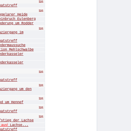
top
tstreff
top
elarer Heide
bruch Eulenberg
rung um Rodder
top
iergang im
tstreff
ermaussuche
n Mehlschwalbe
erkasseler
erkasseler
top
tstreff
top
ergang um den
top
 um Hennef
top
tstreff
top
ieg der Lachse
t aus!
Lachse...
tstreff