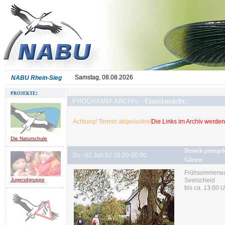
Samstag, 08.08.2026
NABU Rhein-Sieg
projekte:
programm archiv
Einzelansicht:
Achtung! Termin abgelaufen!
Die Links im Archiv werden 
Die Naturschule
Besuch preisge
So - 02.Jun.02 10:00-00:00
Gärten
Frühsommerwa
Jugendgruppe
Seelscheid
bis ca. 13:00 