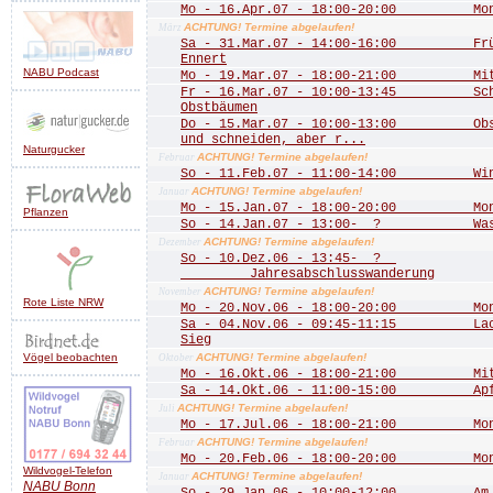
Mo - 16.Apr.07 - 18:00-20:00 Mona
ACHTUNG! Termine abgelaufen!
März
Sa - 31.Mar.07 - 14:00-16:00 Frühj
Ennert
NABU Podcast
Mo - 19.Mar.07 - 18:00-21:00 Mitgl
Fr - 16.Mar.07 - 10:00-13:45 Schn
Obstbäumen
Do - 15.Mar.07 - 10:00-13:00 Obstb
und schneiden, aber r...
Naturgucker
ACHTUNG! Termine abgelaufen!
Februar
So - 11.Feb.07 - 11:00-14:00 Wint
ACHTUNG! Termine abgelaufen!
Januar
Mo - 15.Jan.07 - 18:00-20:00 Mona
Pflanzen
So - 14.Jan.07 - 13:00- ? Wass
ACHTUNG! Termine abgelaufen!
Dezember
So - 10.Dez.06 - 13:45- ?
Jahresabschlusswanderung
ACHTUNG! Termine abgelaufen!
November
Rote Liste NRW
Mo - 20.Nov.06 - 18:00-20:00 Mona
Sa - 04.Nov.06 - 09:45-11:15 Lachs
Sieg
Vögel beobachten
ACHTUNG! Termine abgelaufen!
Oktober
Mo - 16.Okt.06 - 18:00-21:00 Mitgl
Sa - 14.Okt.06 - 11:00-15:00 Apfe
ACHTUNG! Termine abgelaufen!
Juli
Mo - 17.Jul.06 - 18:00-21:00 Mona
ACHTUNG! Termine abgelaufen!
Februar
Mo - 20.Feb.06 - 18:00-20:00 Mona
Wildvogel-Telefon
ACHTUNG! Termine abgelaufen!
Januar
NABU
Bonn