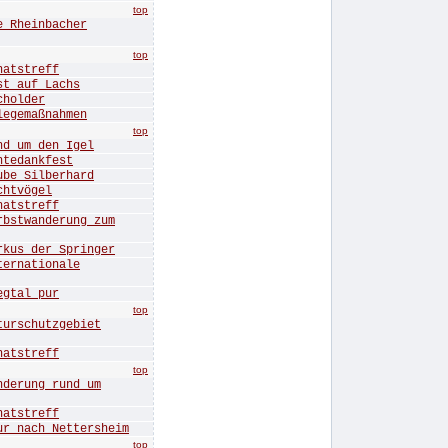
top
Rheinbacher
top
tstreff
 auf Lachs
holder
gemaßnahmen
top
 um den Igel
edankfest
e Silberhard
htvögel
tstreff
twanderung zum
s der Springer
rnationale
tal pur
top
rschutzgebiet
tstreff
top
erung rund um
tstreff
nach Nettersheim
top