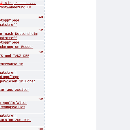
U!
Wir pressen ...
twanderung um
top
oppflege
tstreff
top
nach Nettersheim
tstreff
oppflege
rung um Rodder
top
 und TANZ DER
ermäuse im
tstreff
oppflege
wiesen im Hohen
r aus zweiter
top
Apollofalter
mungsvolles
tstreff
sion zum ICE-
top