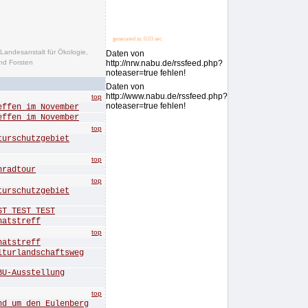
generated in: 0.03 sec
Landesanstalt für Ökologie,
Daten von
d Forsten
http://nrw.nabu.de/rssfeed.php?
noteaser=true fehlen!
Daten von
http://www.nabu.de/rssfeed.php?
top
noteaser=true fehlen!
en im November
en im November
top
rschutzgebiet
top
radtour
top
rschutzgebiet
 TEST TEST
tstreff
top
tstreff
rlandschaftsweg
-Ausstellung
top
um den Eulenberg