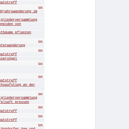
tstreff
top
ahrswanderung im
iederversammlung
eiden von
äume pflanzen
top
erwanderung
top
tstreff
ervögel
top
top
tstreff
aufstieg an der
top
iederversammlung
lsaft pressen
top
tstreff
top
tstreff
top