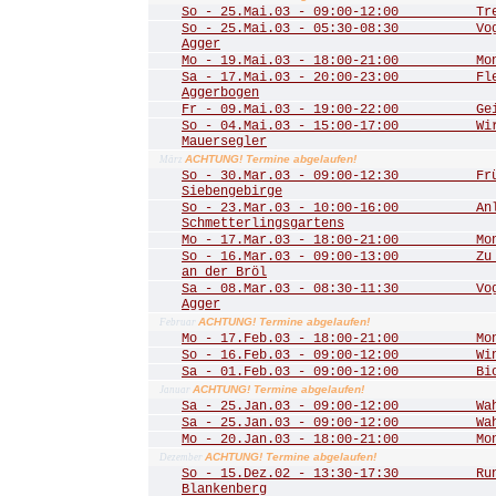
So - 25.Mai.03 - 09:00-12:00 Trer
So - 25.Mai.03 - 05:30-08:30 Vogel
Agger
Mo - 19.Mai.03 - 18:00-21:00 Mona
Sa - 17.Mai.03 - 20:00-23:00 Fled
Aggerbogen
Fr - 09.Mai.03 - 19:00-22:00 Geis
So - 04.Mai.03 - 15:00-17:00 Wir 
Mauersegler
ACHTUNG! Termine abgelaufen!
März
So - 30.Mar.03 - 09:00-12:30 Frühl
Siebengebirge
So - 23.Mar.03 - 10:00-16:00 Anla
Schmetterlingsgartens
Mo - 17.Mar.03 - 18:00-21:00 Mona
So - 16.Mar.03 - 09:00-13:00 Zu de
an der Bröl
Sa - 08.Mar.03 - 08:30-11:30 Vogel
Agger
ACHTUNG! Termine abgelaufen!
Februar
Mo - 17.Feb.03 - 18:00-21:00 Mona
So - 16.Feb.03 - 09:00-12:00 Winte
Sa - 01.Feb.03 - 09:00-12:00 Biot
ACHTUNG! Termine abgelaufen!
Januar
Sa - 25.Jan.03 - 09:00-12:00 Wahn
Sa - 25.Jan.03 - 09:00-12:00 Wahn
Mo - 20.Jan.03 - 18:00-21:00 Mona
ACHTUNG! Termine abgelaufen!
Dezember
So - 15.Dez.02 - 13:30-17:30 Rund
Blankenberg