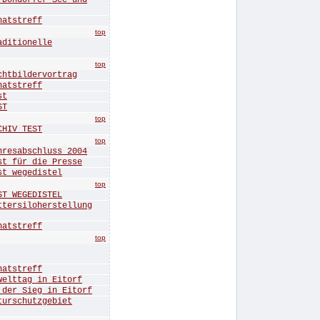
ndorfer See und
tstreff
top
itionelle
top
bildervortrag
tstreff
st
ST
top
IV TEST
top
sabschluss 2004
für die Presse
 wegedistel
top
 WEGEDISTEL
rsiloherstellung
tstreff
top
tstreff
ttag in Eitorf
r Sieg in Eitorf
rschutzgebiet