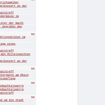
ichsweiher
konzert an der
tstreff
ermäuse im
ter der Nacht
begrüßen den
top
ingsblüten im
ge eines
tstreff
n Mittelspechten
konzert an der
top
tstreff
rgäste am Rhein
oppflege
top
bachtalsperre
bachtalsperre
tstreff
top
 um die Stadt