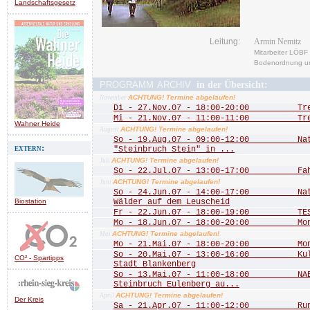
Landschaftsgesetz
Leitung:
Armin Nemitz
Mitarbeiter LÖBF 
Bodenordnung un
programm archiv
in der Übersicht:
ACHTUNG! Termine abgelaufen!
November
Di - 27.Nov.07 - 18:00-20:00 Treff
Mi - 21.Nov.07 - 11:00-11:00 Treff
Wahner Heide
ACHTUNG! Termine abgelaufen!
August
So - 19.Aug.07 - 09:00-12:00 Natu
extern:
"Steinbruch Stein" in ...
ACHTUNG! Termine abgelaufen!
Juli
So - 22.Jul.07 - 13:00-17:00 Fah
ACHTUNG! Termine abgelaufen!
Juni
So - 24.Jun.07 - 14:00-17:00 Natu
Biostation
Wälder auf dem Leuscheid
Fr - 22.Jun.07 - 18:00-19:00 TEST
Mo - 18.Jun.07 - 18:00-20:00 Mona
ACHTUNG! Termine abgelaufen!
Mai
Mo - 21.Mai.07 - 18:00-20:00 Mona
So - 20.Mai.07 - 13:00-16:00 Kultu
CO² - Spartipps
Stadt Blankenberg
So - 13.Mai.07 - 11:00-18:00 NABU
Steinbruch Eulenberg au...
ACHTUNG! Termine abgelaufen!
April
Der Kreis
Sa - 21.Apr.07 - 11:00-12:00 Rund 