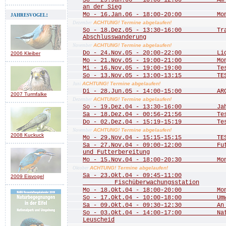
So - 29.Jan.06 - 10:00-12:00 Am Do
an der Sieg
jahresvogel:
Mo - 16.Jan.06 - 18:00-20:00 Mona
ACHTUNG! Termine abgelaufen!
Dezember
So - 18.Dez.05 - 13:30-16:00 Trad
Abschlusswanderung
ACHTUNG! Termine abgelaufen!
November
Do - 24.Nov.05 - 20:00-22:00 Licht
2006 Kleiber
Mo - 21.Nov.05 - 19:00-21:00 Mona
Mi - 16.Nov.05 - 19:00-19:00 Te
So - 13.Nov.05 - 13:00-13:15 TE
ACHTUNG! Termine abgelaufen!
Juni
Di - 28.Jun.05 - 14:00-15:00 ARCH
2007 Turmfalke
ACHTUNG! Termine abgelaufen!
Dezember
So - 19.Dez.04 - 13:30-16:00 Jahre
Sa - 18.Dez.04 - 00:56-21:56 Test 
Do - 02.Dez.04 - 15:19-15:19 Test
ACHTUNG! Termine abgelaufen!
November
2008 Kuckuck
Mo - 29.Nov.04 - 15:15-15:15 TEST
Sa - 27.Nov.04 - 09:00-12:00 Futte
und Futterbereitung
Mo - 15.Nov.04 - 18:00-20:30 Mona
ACHTUNG! Termine abgelaufen!
Oktober
Sa - 23.Okt.04 - 09:45-11:00
2009 Eisvogel
Fischüberwachungsstation
Mo - 18.Okt.04 - 18:00-20:00 Mona
So - 17.Okt.04 - 10:00-18:00 Umwel
Sa - 09.Okt.04 - 09:30-12:30 An de
So - 03.Okt.04 - 14:00-17:00 Natu
Leuscheid