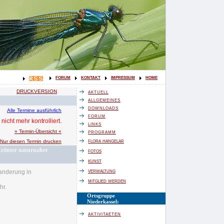
forum
kontakt
impressum
home
aktuell
DRUCKVERSION
allgemeines
downloads
Alle Termine ausführlich
forum
nicht mehr kontrolliert.
links
programm
» Termin-Übersicht «
flora hangelar
Nur diesen Termin drucken
krönter naturnaher
fotos
kunst
verwaltung
nderung in
mitglied werden
Uhr.
Ortsgruppe
Niederkassel:
aktivitaeten