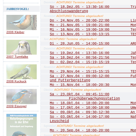
ACHTUNG! Termine abgelaufen!
Dezember
So - 18.Dez.05 - 13:30-16:00 Trad
jahresvogel:
Abschlusswanderung
ACHTUNG! Termine abgelaufen!
November
Do - 24.Nov.05 - 20:00-22:00 Licht
Mo - 21.Nov.05 - 19:00-21:00 Mona
Mi - 16.Nov.05 - 19:00-19:00 Te
2006 Kleiber
So - 13.Nov.05 - 13:00-13:15 TE
ACHTUNG! Termine abgelaufen!
Juni
Di - 28.Jun.05 - 14:00-15:00 ARCH
ACHTUNG! Termine abgelaufen!
Dezember
So - 19.Dez.04 - 13:30-16:00 Jahre
2007 Turmfalke
Sa - 18.Dez.04 - 00:56-21:56 Test 
Do - 02.Dez.04 - 15:19-15:19 Test
ACHTUNG! Termine abgelaufen!
November
Mo - 29.Nov.04 - 15:15-15:15 TEST
Sa - 27.Nov.04 - 09:00-12:00 Futte
und Futterbereitung
2008 Kuckuck
Mo - 15.Nov.04 - 18:00-20:30 Mona
ACHTUNG! Termine abgelaufen!
Oktober
Sa - 23.Okt.04 - 09:45-11:00
Fischüberwachungsstation
Mo - 18.Okt.04 - 18:00-20:00 Mona
2009 Eisvogel
So - 17.Okt.04 - 10:00-18:00 Umwel
Sa - 09.Okt.04 - 09:30-12:30 An de
So - 03.Okt.04 - 14:00-17:00 Natu
Leuscheid
ACHTUNG! Termine abgelaufen!
September
Mo - 20.Sep.04 - 18:00-20:00 Mona
ACHTUNG! Termine abgelaufen!
August