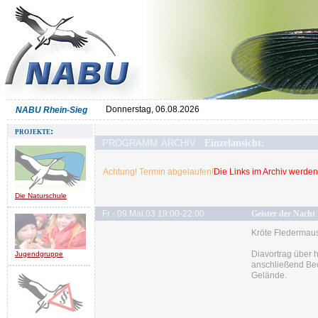
Donnerstag, 06.08.2026
NABU Rhein-Sieg
projekte:
programm archiv
Einzelansicht:
Achtung! Termin abgelaufen!
Die Links im Archiv werden 
Die Naturschule
Fr - 09.Mai.03 19:00-22:00
Geister der Nacht
Kröte Fledermau
Diavortrag über 
Jugendgruppe
anschließend Be
Gelände.