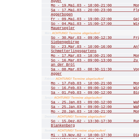
Agger
Mo - 19.Mai.03 - 18:00-21:00 Mona
Sa - 17.Mai.03 - 20:00-23:00 Fled
Aggerbogen
Fr - 09.Mai.03 - 19:00-22:00 Geis
So - 04.Mai.03 - 15:00-17:00 Wir 
Mauersegler
ACHTUNG! Termine abgelaufen!
März
So - 30.Mar.03 - 09:00-12:30 Frühl
Siebengebirge
So - 23.Mar.03 - 10:00-16:00 Anla
Schmetterlingsgartens
Mo - 17.Mar.03 - 18:00-21:00 Mona
So - 16.Mar.03 - 09:00-13:00 Zu de
an der Bröl
Sa - 08.Mar.03 - 08:30-11:30 Vogel
Agger
ACHTUNG! Termine abgelaufen!
Februar
Mo - 17.Feb.03 - 18:00-21:00 Mona
So - 16.Feb.03 - 09:00-12:00 Winte
Sa - 01.Feb.03 - 09:00-12:00 Biot
ACHTUNG! Termine abgelaufen!
Januar
Sa - 25.Jan.03 - 09:00-12:00 Wahn
Sa - 25.Jan.03 - 09:00-12:00 Wahn
Mo - 20.Jan.03 - 18:00-21:00 Mona
ACHTUNG! Termine abgelaufen!
Dezember
So - 15.Dez.02 - 13:30-17:30 Rund
Blankenberg
ACHTUNG! Termine abgelaufen!
November
Mi - 13.Nov.02 - 18:00-17:30 Die 