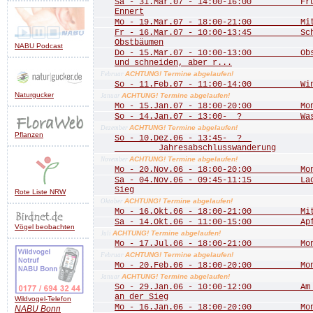
Sa - 31.Mar.07 - 14:00-16:00 Frühj
Ennert
Mo - 19.Mar.07 - 18:00-21:00 Mitgl
Fr - 16.Mar.07 - 10:00-13:45 Schn
Obstbäumen
NABU Podcast
Do - 15.Mar.07 - 10:00-13:00 Obstb
und schneiden, aber r...
ACHTUNG! Termine abgelaufen!
Februar
So - 11.Feb.07 - 11:00-14:00 Wint
Naturgucker
ACHTUNG! Termine abgelaufen!
Januar
Mo - 15.Jan.07 - 18:00-20:00 Mona
So - 14.Jan.07 - 13:00- ? Wass
ACHTUNG! Termine abgelaufen!
Dezember
Pflanzen
So - 10.Dez.06 - 13:45- ?
Jahresabschlusswanderung
ACHTUNG! Termine abgelaufen!
November
Mo - 20.Nov.06 - 18:00-20:00 Mona
Sa - 04.Nov.06 - 09:45-11:15 Lachs
Sieg
Rote Liste NRW
ACHTUNG! Termine abgelaufen!
Oktober
Mo - 16.Okt.06 - 18:00-21:00 Mitgl
Sa - 14.Okt.06 - 11:00-15:00 Apfe
Vögel beobachten
ACHTUNG! Termine abgelaufen!
Juli
Mo - 17.Jul.06 - 18:00-21:00 Mona
ACHTUNG! Termine abgelaufen!
Februar
Mo - 20.Feb.06 - 18:00-20:00 Mona
ACHTUNG! Termine abgelaufen!
Januar
So - 29.Jan.06 - 10:00-12:00 Am Do
an der Sieg
Wildvogel-Telefon
Mo - 16.Jan.06 - 18:00-20:00 Mona
NABU
Bonn