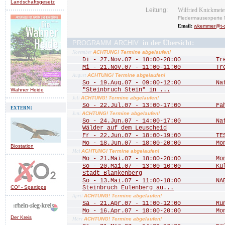
Landschaftsgesetz
Leitung:
Wilfried Knickmeie
Fledermausexperte 
Email:
wkemmer@t-o
programm archiv
in der Übersicht:
ACHTUNG! Termine abgelaufen!
November
Di - 27.Nov.07 - 18:00-20:00 Treff
Mi - 21.Nov.07 - 11:00-11:00 Treff
ACHTUNG! Termine abgelaufen!
August
So - 19.Aug.07 - 09:00-12:00 Natu
"Steinbruch Stein" in ...
Wahner Heide
ACHTUNG! Termine abgelaufen!
Juli
So - 22.Jul.07 - 13:00-17:00 Fah
extern:
ACHTUNG! Termine abgelaufen!
Juni
So - 24.Jun.07 - 14:00-17:00 Natu
Wälder auf dem Leuscheid
Fr - 22.Jun.07 - 18:00-19:00 TEST
Mo - 18.Jun.07 - 18:00-20:00 Mona
Biostation
ACHTUNG! Termine abgelaufen!
Mai
Mo - 21.Mai.07 - 18:00-20:00 Mona
So - 20.Mai.07 - 13:00-16:00 Kultu
Stadt Blankenberg
So - 13.Mai.07 - 11:00-18:00 NABU
CO² - Spartipps
Steinbruch Eulenberg au...
ACHTUNG! Termine abgelaufen!
April
Sa - 21.Apr.07 - 11:00-12:00 Rund 
Mo - 16.Apr.07 - 18:00-20:00 Mona
Der Kreis
ACHTUNG! Termine abgelaufen!
März