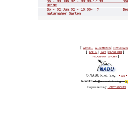
So - 09.Jun.02 - 09:00-17:30 Sorg
Heide
So - 02.Jun.02 - 10:00- ? Besuch
naturnaher Gärten
[
aktuell
|
allgemeines
|
downloads
[
forum
|
links
|
programm
]
[
programm_archiv
]
© NABU Rhein-Sieg
• top •
Kontakt:
info@nabu-rhein-sieg.de
horst köcher
Programmierung: