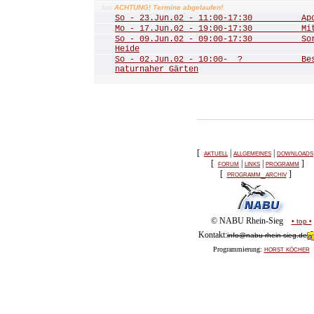
ACHTUNG! Termine abgelaufen!
Juni
So - 23.Jun.02 - 11:00-17:30 Apoll
Mo - 17.Jun.02 - 19:00-17:30 Mitgl
So - 09.Jun.02 - 09:00-17:30 Sorg
Heide
So - 02.Jun.02 - 10:00- ? Besuch
naturnaher Gärten
[
aktuell
|
allgemeines
|
downloads
[
forum
|
links
|
programm
]
[
programm_archiv
]
© NABU Rhein-Sieg
• top •
Kontakt:
info@nabu-rhein-sieg.de
horst köcher
Programmierung: