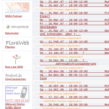
Sa - 21.Apr.07 - 11:00-12:00 Rund 
Mo - 16.Apr.07 - 18:00-20:00 Mona
ACHTUNG! Termine abgelaufen!
März
Sa - 31.Mar.07 - 14:00-16:00 Frühj
NABU Podcast
Ennert
Mo - 19.Mar.07 - 18:00-21:00 Mitgl
Fr - 16.Mar.07 - 10:00-13:45 Schn
Obstbäumen
Do - 15.Mar.07 - 10:00-13:00 Obstb
Naturgucker
und schneiden, aber r...
ACHTUNG! Termine abgelaufen!
Februar
So - 11.Feb.07 - 11:00-14:00 Wint
ACHTUNG! Termine abgelaufen!
Januar
Pflanzen
Mo - 15.Jan.07 - 18:00-20:00 Mona
So - 14.Jan.07 - 13:00- ? Wass
ACHTUNG! Termine abgelaufen!
Dezember
So - 10.Dez.06 - 13:45- ?
Jahresabschlusswanderung
Rote Liste NRW
ACHTUNG! Termine abgelaufen!
November
Mo - 20.Nov.06 - 18:00-20:00 Mona
Sa - 04.Nov.06 - 09:45-11:15 Lachs
Sieg
Vögel beobachten
ACHTUNG! Termine abgelaufen!
Oktober
Mo - 16.Okt.06 - 18:00-21:00 Mitgl
Sa - 14.Okt.06 - 11:00-15:00 Apfe
ACHTUNG! Termine abgelaufen!
Juli
Mo - 17.Jul.06 - 18:00-21:00 Mona
ACHTUNG! Termine abgelaufen!
Februar
Wildvogel-Telefon
Mo - 20.Feb.06 - 18:00-20:00 Mona
NABU
Bonn
ACHTUNG! Termine abgelaufen!
Januar