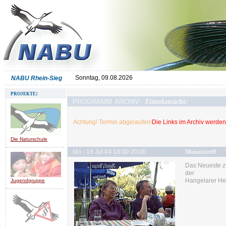
Sonntag, 09.08.2026
NABU Rhein-Sieg
projekte:
programm archiv
Einzelansicht:
Achtung! Termin abgelaufen!
Die Links im Archiv werden 
Die Naturschule
Mo - 19.Jul.04 18:00-20:00
Monatstreff
Das Neueste z
der
Hangelarer Hei
Jugendgruppe