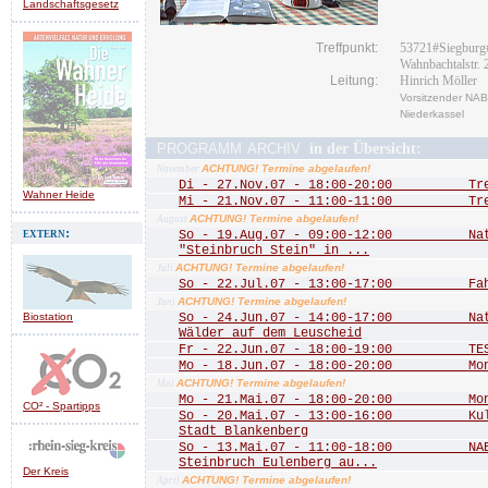
Landschaftsgesetz
Treffpunkt:
53721#Siegburg
Wahnbachtalstr. 
Leitung:
Hinrich Möller
Vorsitzender NAB
Niederkassel
programm archiv
in der Übersicht:
ACHTUNG! Termine abgelaufen!
November
Di - 27.Nov.07 - 18:00-20:00 Treff
Wahner Heide
Mi - 21.Nov.07 - 11:00-11:00 Treff
ACHTUNG! Termine abgelaufen!
August
extern:
So - 19.Aug.07 - 09:00-12:00 Natu
"Steinbruch Stein" in ...
ACHTUNG! Termine abgelaufen!
Juli
So - 22.Jul.07 - 13:00-17:00 Fah
ACHTUNG! Termine abgelaufen!
Juni
Biostation
So - 24.Jun.07 - 14:00-17:00 Natu
Wälder auf dem Leuscheid
Fr - 22.Jun.07 - 18:00-19:00 TEST
Mo - 18.Jun.07 - 18:00-20:00 Mona
ACHTUNG! Termine abgelaufen!
Mai
Mo - 21.Mai.07 - 18:00-20:00 Mona
CO² - Spartipps
So - 20.Mai.07 - 13:00-16:00 Kultu
Stadt Blankenberg
So - 13.Mai.07 - 11:00-18:00 NABU
Steinbruch Eulenberg au...
Der Kreis
ACHTUNG! Termine abgelaufen!
April