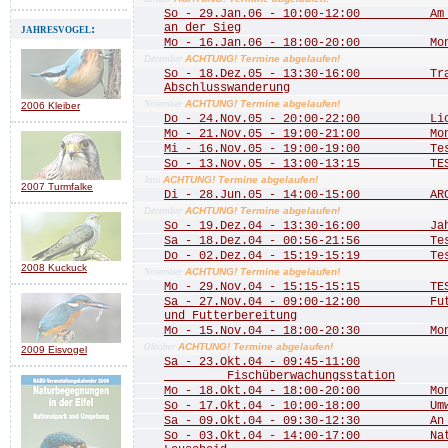
So - 29.Jan.06 - 10:00-12:00 Am Do
jahresvogel:
an der Sieg
Mo - 16.Jan.06 - 18:00-20:00 Mona
ACHTUNG! Termine abgelaufen!
Dezember
So - 18.Dez.05 - 13:30-16:00 Trad
Abschlusswanderung
ACHTUNG! Termine abgelaufen!
November
2006 Kleiber
Do - 24.Nov.05 - 20:00-22:00 Licht
Mo - 21.Nov.05 - 19:00-21:00 Mona
Mi - 16.Nov.05 - 19:00-19:00 Te
So - 13.Nov.05 - 13:00-13:15 TE
ACHTUNG! Termine abgelaufen!
Juni
2007 Turmfalke
Di - 28.Jun.05 - 14:00-15:00 ARCH
ACHTUNG! Termine abgelaufen!
Dezember
So - 19.Dez.04 - 13:30-16:00 Jahre
Sa - 18.Dez.04 - 00:56-21:56 Test 
Do - 02.Dez.04 - 15:19-15:19 Test
2008 Kuckuck
ACHTUNG! Termine abgelaufen!
November
Mo - 29.Nov.04 - 15:15-15:15 TEST
Sa - 27.Nov.04 - 09:00-12:00 Futte
und Futterbereitung
Mo - 15.Nov.04 - 18:00-20:30 Mona
ACHTUNG! Termine abgelaufen!
Oktober
2009 Eisvogel
Sa - 23.Okt.04 - 09:45-11:00
Fischüberwachungsstation
Mo - 18.Okt.04 - 18:00-20:00 Mona
So - 17.Okt.04 - 10:00-18:00 Umwel
Sa - 09.Okt.04 - 09:30-12:30 An de
So - 03.Okt.04 - 14:00-17:00 Natu