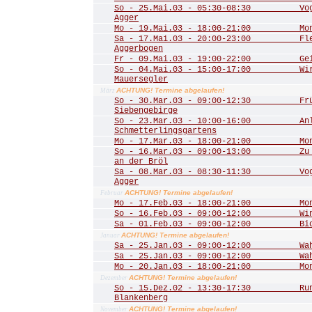
So - 25.Mai.03 - 05:30-08:30 Vogel
Agger
Mo - 19.Mai.03 - 18:00-21:00 Mona
Sa - 17.Mai.03 - 20:00-23:00 Fled
Aggerbogen
Fr - 09.Mai.03 - 19:00-22:00 Geis
So - 04.Mai.03 - 15:00-17:00 Wir 
Mauersegler
ACHTUNG! Termine abgelaufen!
März
So - 30.Mar.03 - 09:00-12:30 Frühl
Siebengebirge
So - 23.Mar.03 - 10:00-16:00 Anla
Schmetterlingsgartens
Mo - 17.Mar.03 - 18:00-21:00 Mona
So - 16.Mar.03 - 09:00-13:00 Zu de
an der Bröl
Sa - 08.Mar.03 - 08:30-11:30 Vogel
Agger
ACHTUNG! Termine abgelaufen!
Februar
Mo - 17.Feb.03 - 18:00-21:00 Mona
So - 16.Feb.03 - 09:00-12:00 Winte
Sa - 01.Feb.03 - 09:00-12:00 Biot
ACHTUNG! Termine abgelaufen!
Januar
Sa - 25.Jan.03 - 09:00-12:00 Wahn
Sa - 25.Jan.03 - 09:00-12:00 Wahn
Mo - 20.Jan.03 - 18:00-21:00 Mona
ACHTUNG! Termine abgelaufen!
Dezember
So - 15.Dez.02 - 13:30-17:30 Rund
Blankenberg
ACHTUNG! Termine abgelaufen!
November