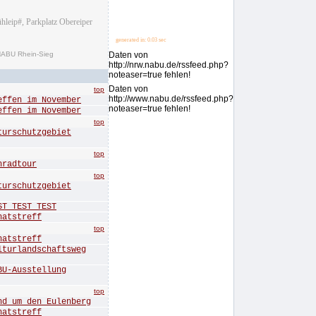
leip#, Parkplatz Obereiper
generated in: 0.03 sec
NABU Rhein-Sieg
Daten von
http://nrw.nabu.de/rssfeed.php?
noteaser=true fehlen!
Daten von
top
http://www.nabu.de/rssfeed.php?
en im November
noteaser=true fehlen!
en im November
top
rschutzgebiet
top
radtour
top
rschutzgebiet
 TEST TEST
tstreff
top
tstreff
rlandschaftsweg
-Ausstellung
top
um den Eulenberg
tstreff