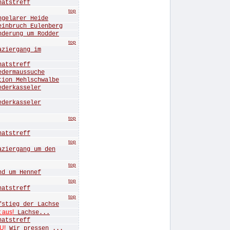
tstreff
top
elarer Heide
bruch Eulenberg
rung um Rodder
top
iergang im
tstreff
ermaussuche
n Mehlschwalbe
erkasseler
erkasseler
top
tstreff
top
ergang um den
top
 um Hennef
top
tstreff
top
ieg der Lachse
t aus!
Lachse...
tstreff
U!
Wir pressen ...