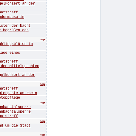
konzert an der
tstreff
ermäuse im
ter der Nacht
begrüßen den
top
ingsblüten im
ge eines
tstreff
n Mittelspechten
konzert an der
top
tstreff
rgäste am Rhein
oppflege
top
bachtalsperre
bachtalsperre
tstreff
top
 um die Stadt
top