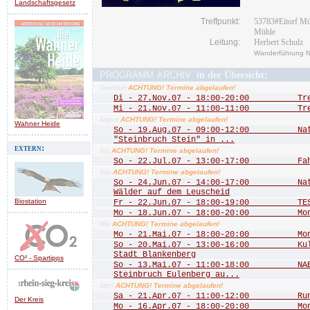
Landschaftsgesetz
Treffpunkt:
53783#Eitorf Müh
Mühle
Leitung:
Herbert Schulz
Wanderführung 
programm archiv
in der Übersicht:
ACHTUNG! Termine abgelaufen!
November
Di - 27.Nov.07 - 18:00-20:00 Treff
Mi - 21.Nov.07 - 11:00-11:00 Treff
ACHTUNG! Termine abgelaufen!
August
Wahner Heide
So - 19.Aug.07 - 09:00-12:00 Natu
"Steinbruch Stein" in ...
extern:
ACHTUNG! Termine abgelaufen!
Juli
So - 22.Jul.07 - 13:00-17:00 Fah
ACHTUNG! Termine abgelaufen!
Juni
So - 24.Jun.07 - 14:00-17:00 Natu
Wälder auf dem Leuscheid
Biostation
Fr - 22.Jun.07 - 18:00-19:00 TEST
Mo - 18.Jun.07 - 18:00-20:00 Mona
ACHTUNG! Termine abgelaufen!
Mai
Mo - 21.Mai.07 - 18:00-20:00 Mona
So - 20.Mai.07 - 13:00-16:00 Kultu
Stadt Blankenberg
CO² - Spartipps
So - 13.Mai.07 - 11:00-18:00 NABU
Steinbruch Eulenberg au...
ACHTUNG! Termine abgelaufen!
April
Sa - 21.Apr.07 - 11:00-12:00 Rund 
Der Kreis
Mo - 16.Apr.07 - 18:00-20:00 Mona