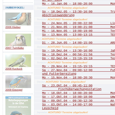
an der Sieg
Mo - 16.Jan.06 - 18:00-20:00 Mona
jahresvogel:
ACHTUNG! Termine abgelaufen!
Dezember
So - 18.Dez.05 - 13:30-16:00 Trad
Abschlusswanderung
ACHTUNG! Termine abgelaufen!
November
Do - 24.Nov.05 - 20:00-22:00 Licht
Mo - 21.Nov.05 - 19:00-21:00 Mona
2006 Kleiber
Mi - 16.Nov.05 - 19:00-19:00 Te
So - 13.Nov.05 - 13:00-13:15 TE
ACHTUNG! Termine abgelaufen!
Juni
Di - 28.Jun.05 - 14:00-15:00 ARCH
ACHTUNG! Termine abgelaufen!
Dezember
2007 Turmfalke
So - 19.Dez.04 - 13:30-16:00 Jahre
Sa - 18.Dez.04 - 00:56-21:56 Test 
Do - 02.Dez.04 - 15:19-15:19 Test
ACHTUNG! Termine abgelaufen!
November
Mo - 29.Nov.04 - 15:15-15:15 TEST
2008 Kuckuck
Sa - 27.Nov.04 - 09:00-12:00 Futte
und Futterbereitung
Mo - 15.Nov.04 - 18:00-20:30 Mona
ACHTUNG! Termine abgelaufen!
Oktober
Sa - 23.Okt.04 - 09:45-11:00
Fischüberwachungsstation
2009 Eisvogel
Mo - 18.Okt.04 - 18:00-20:00 Mona
So - 17.Okt.04 - 10:00-18:00 Umwel
Sa - 09.Okt.04 - 09:30-12:30 An de
So - 03.Okt.04 - 14:00-17:00 Natu
Leuscheid
ACHTUNG! Termine abgelaufen!
September