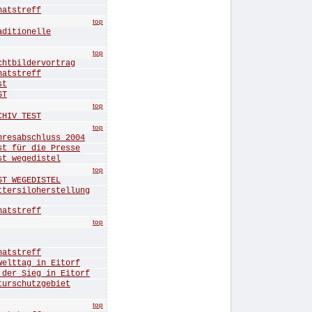
tstreff
top
itionelle
top
bildervortrag
tstreff
st
ST
top
IV TEST
top
sabschluss 2004
für die Presse
 wegedistel
top
 WEGEDISTEL
rsiloherstellung
tstreff
top
tstreff
ttag in Eitorf
r Sieg in Eitorf
rschutzgebiet
top