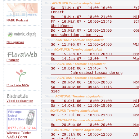
ACHTUNG! Termine abgelaufen!
März
Sa - 31.Mar.07 - 14:00-16:00 Frühj
Ennert
Mo - 19.Mar.07 - 18:00-21:00 Mitgl
NABU Podcast
Fr - 16.Mar.07 - 10:00-13:45 Schn
Obstbäumen
Do - 15.Mar.07 - 10:00-13:00 Obstb
und schneiden, aber r...
ACHTUNG! Termine abgelaufen!
Februar
Naturgucker
So - 11.Feb.07 - 11:00-14:00 Wint
ACHTUNG! Termine abgelaufen!
Januar
Mo - 15.Jan.07 - 18:00-20:00 Mona
So - 14.Jan.07 - 13:00- ? Wass
Pflanzen
ACHTUNG! Termine abgelaufen!
Dezember
So - 10.Dez.06 - 13:45- ?
Jahresabschlusswanderung
ACHTUNG! Termine abgelaufen!
November
Mo - 20.Nov.06 - 18:00-20:00 Mona
Rote Liste NRW
Sa - 04.Nov.06 - 09:45-11:15 Lachs
Sieg
ACHTUNG! Termine abgelaufen!
Oktober
Vögel beobachten
Mo - 16.Okt.06 - 18:00-21:00 Mitgl
Sa - 14.Okt.06 - 11:00-15:00 Apfe
ACHTUNG! Termine abgelaufen!
Juli
Mo - 17.Jul.06 - 18:00-21:00 Mona
ACHTUNG! Termine abgelaufen!
Februar
Mo - 20.Feb.06 - 18:00-20:00 Mona
ACHTUNG! Termine abgelaufen!
Januar
Wildvogel-Telefon
So - 29.Jan.06 - 10:00-12:00 Am Do
NABU
Bonn