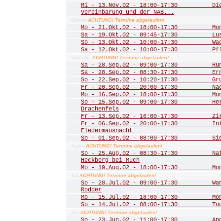
Mi - 13.Nov.02 - 18:00-17:30 Die 
Vereinbarung und der NAB...
ACHTUNG! Termine abgelaufen!
Oktober
Mo - 21.Okt.02 - 18:00-17:30 Mona
Sa - 19.Okt.02 - 09:45-17:30 Lust
So - 13.Okt.02 - 10:00-17:30 Wac
Sa - 12.Okt.02 - 10:00-17:30 Pfle
ACHTUNG! Termine abgelaufen!
September
Sa - 28.Sep.02 - 09:00-17:30 Rund
Sa - 28.Sep.02 - 08:30-17:30 Ernt
So - 22.Sep.02 - 10:20-17:30 Grub
Fr - 20.Sep.02 - 20:00-17:30 Nac
Mo - 16.Sep.02 - 18:00-17:30 Mona
So - 15.Sep.02 - 09:00-17:30 Herbs
Drachenfels
Fr - 13.Sep.02 - 16:00-17:30 Zirku
Fr - 06.Sep.02 - 20:00-17:30 Inte
Fledermausnacht
So - 01.Sep.02 - 08:00-17:30 Sieg
ACHTUNG! Termine abgelaufen!
August
So - 25.Aug.02 - 08:30-17:30 Natu
Heckberg bei Much
Mo - 19.Aug.02 - 18:00-17:30 Mona
ACHTUNG! Termine abgelaufen!
Juli
So - 28.Jul.02 - 09:00-17:30 Wand
Rodder
Mo - 15.Jul.02 - 18:00-17:30 Mona
So - 14.Jul.02 - 08:00-17:30 Tour 
ACHTUNG! Termine abgelaufen!
Juni
So - 23.Jun.02 - 11:00-17:30 Apoll