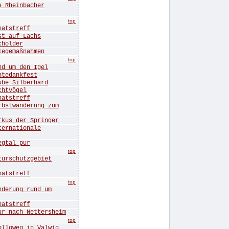
Rheinbacher
top
tstreff
 auf Lachs
holder
gemaßnahmen
top
 um den Igel
edankfest
e Silberhard
htvögel
tstreff
twanderung zum
s der Springer
rnationale
tal pur
top
rschutzgebiet
tstreff
top
erung rund um
tstreff
nach Nettersheim
top
oweg in Valwig