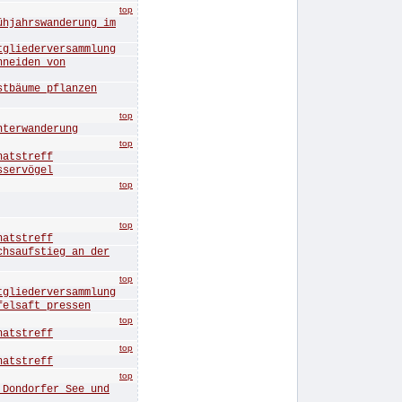
top
ahrswanderung im
iederversammlung
eiden von
äume pflanzen
top
erwanderung
top
tstreff
ervögel
top
top
tstreff
aufstieg an der
top
iederversammlung
lsaft pressen
top
tstreff
top
tstreff
top
ndorfer See und