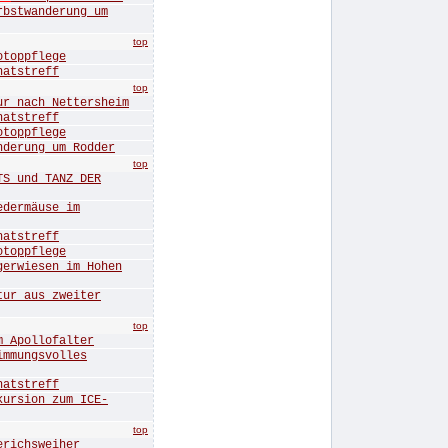
twanderung um
top
oppflege
tstreff
top
nach Nettersheim
tstreff
oppflege
rung um Rodder
top
 und TANZ DER
ermäuse im
tstreff
oppflege
wiesen im Hohen
r aus zweiter
top
Apollofalter
mungsvolles
tstreff
sion zum ICE-
top
ichsweiher