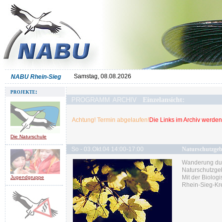
Samstag, 08.08.2026
NABU Rhein-Sieg
projekte:
programm archiv
Einzelansicht:
Achtung! Termin abgelaufen!
Die Links im Archiv werden 
Die Naturschule
So - 03.Okt.04 14:00-17:00
Naturschutzgeb
Wanderung du
Naturschutzgeb
Mit der Biolog
Jugendgruppe
Rhein-Sieg-Kr