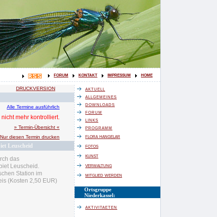
forum
kontakt
impressum
home
aktuell
DRUCKVERSION
allgemeines
downloads
Alle Termine ausführlich
forum
nicht mehr kontrolliert.
links
programm
» Termin-Übersicht «
flora hangelar
Nur diesen Termin drucken
iet Leuscheid
fotos
kunst
rch das
verwaltung
iet Leuscheid.
ischen Station im
mitglied werden
eis (Kosten 2,50 EUR)
Ortsgruppe
Niederkassel:
aktivitaeten