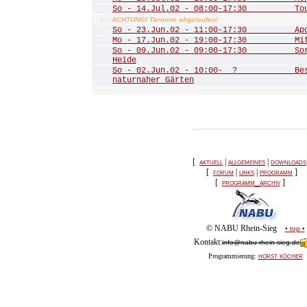
So - 14.Jul.02 - 08:00-17:30 Tour 
ACHTUNG! Termine abgelaufen!
Juni
So - 23.Jun.02 - 11:00-17:30 Apoll
Mo - 17.Jun.02 - 19:00-17:30 Mitgl
So - 09.Jun.02 - 09:00-17:30 Sorg
Heide
So - 02.Jun.02 - 10:00- ? Besuch
naturnaher Gärten
[
aktuell
|
allgemeines
|
downloads
[
forum
|
links
|
programm
]
[
programm_archiv
]
© NABU Rhein-Sieg
• top •
Kontakt:
info@nabu-rhein-sieg.de
horst köcher
Programmierung: