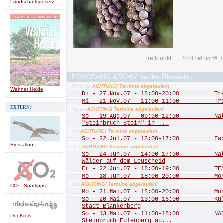
Landschaftsgesetz
Treffpunkt:
53783#Eitorf#, 
programm archiv
in der Übersicht:
ACHTUNG! Termine abgelaufen!
November
Wahner Heide
Di - 27.Nov.07 - 18:00-20:00 Treff
Mi - 21.Nov.07 - 11:00-11:00 Treff
extern:
ACHTUNG! Termine abgelaufen!
August
So - 19.Aug.07 - 09:00-12:00 Natu
"Steinbruch Stein" in ...
ACHTUNG! Termine abgelaufen!
Juli
So - 22.Jul.07 - 13:00-17:00 Fah
Biostation
ACHTUNG! Termine abgelaufen!
Juni
So - 24.Jun.07 - 14:00-17:00 Natu
Wälder auf dem Leuscheid
Fr - 22.Jun.07 - 18:00-19:00 TEST
Mo - 18.Jun.07 - 18:00-20:00 Mona
ACHTUNG! Termine abgelaufen!
Mai
CO² - Spartipps
Mo - 21.Mai.07 - 18:00-20:00 Mona
So - 20.Mai.07 - 13:00-16:00 Kultu
Stadt Blankenberg
So - 13.Mai.07 - 11:00-18:00 NABU
Der Kreis
Steinbruch Eulenberg au...