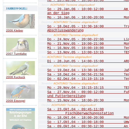
Mo - 20.Feb.06 - 18:00-20:00 Mona
ACHTUNG! Termine abgelaufen!
Januar
jahresvogel:
So - 29.Jan.06 - 10:00-12:00 Am Do
an der Sieg
Mo - 16.Jan.06 - 18:00-20:00 Mona
ACHTUNG! Termine abgelaufen!
Dezember
So - 18.Dez.05 - 13:30-16:00 Trad
Abschlusswanderung
2006 Kleiber
ACHTUNG! Termine abgelaufen!
November
Do - 24.Nov.05 - 20:00-22:00 Licht
Mo - 21.Nov.05 - 19:00-21:00 Mona
Mi - 16.Nov.05 - 19:00-19:00 Te
So - 13.Nov.05 - 13:00-13:15 TE
2007 Turmfalke
ACHTUNG! Termine abgelaufen!
Juni
Di - 28.Jun.05 - 14:00-15:00 ARCH
ACHTUNG! Termine abgelaufen!
Dezember
So - 19.Dez.04 - 13:30-16:00 Jahre
Sa - 18.Dez.04 - 00:56-21:56 Test 
2008 Kuckuck
Do - 02.Dez.04 - 15:19-15:19 Test
ACHTUNG! Termine abgelaufen!
November
Mo - 29.Nov.04 - 15:15-15:15 TEST
Sa - 27.Nov.04 - 09:00-12:00 Futte
und Futterbereitung
Mo - 15.Nov.04 - 18:00-20:30 Mona
2009 Eisvogel
ACHTUNG! Termine abgelaufen!
Oktober
Sa - 23.Okt.04 - 09:45-11:00
Fischüberwachungsstation
Mo - 18.Okt.04 - 18:00-20:00 Mona
So - 17.Okt.04 - 10:00-18:00 Umwel
Sa - 09.Okt.04 - 09:30-12:30 An de