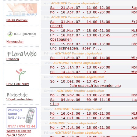
ACHTUNG! Termine abgelaufen!
April
Sa - 21.Apr.07 - 11:00-12:00 Rund 
Mo - 16.Apr.07 - 18:00-20:00 Mona
ACHTUNG! Termine abgelaufen!
März
NABU Podcast
Sa - 31.Mar.07 - 14:00-16:00 Frühj
Ennert
Mo - 19.Mar.07 - 18:00-21:00 Mitgl
Fr - 16.Mar.07 - 10:00-13:45 Schn
Obstbäumen
Naturgucker
Do - 15.Mar.07 - 10:00-13:00 Obstb
und schneiden, aber r...
ACHTUNG! Termine abgelaufen!
Februar
So - 11.Feb.07 - 11:00-14:00 Wint
Pflanzen
ACHTUNG! Termine abgelaufen!
Januar
Mo - 15.Jan.07 - 18:00-20:00 Mona
So - 14.Jan.07 - 13:00- ? Wass
ACHTUNG! Termine abgelaufen!
Dezember
So - 10.Dez.06 - 13:45- ?
Rote Liste NRW
Jahresabschlusswanderung
ACHTUNG! Termine abgelaufen!
November
Mo - 20.Nov.06 - 18:00-20:00 Mona
Vögel beobachten
Sa - 04.Nov.06 - 09:45-11:15 Lachs
Sieg
ACHTUNG! Termine abgelaufen!
Oktober
Mo - 16.Okt.06 - 18:00-21:00 Mitgl
Sa - 14.Okt.06 - 11:00-15:00 Apfe
ACHTUNG! Termine abgelaufen!
Juli
Mo - 17.Jul.06 - 18:00-21:00 Mona
Wildvogel-Telefon
ACHTUNG! Termine abgelaufen!
Februar
NABU
Bonn