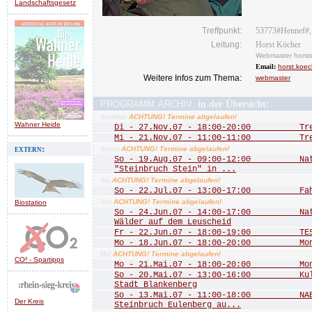
Landschaftsgesetz
Treffpunkt:
53773#Hennef#,
Leitung:
Horst Köcher
Webmaster horst
Email:
horst.koe
Weitere Infos zum Thema:
webmaster
programm archiv
in der Übersicht:
ACHTUNG! Termine abgelaufen!
November
Wahner Heide
Di - 27.Nov.07 - 18:00-20:00 Treff
Mi - 21.Nov.07 - 11:00-11:00 Treff
extern:
ACHTUNG! Termine abgelaufen!
August
So - 19.Aug.07 - 09:00-12:00 Natu
"Steinbruch Stein" in ...
ACHTUNG! Termine abgelaufen!
Juli
So - 22.Jul.07 - 13:00-17:00 Fah
ACHTUNG! Termine abgelaufen!
Biostation
Juni
So - 24.Jun.07 - 14:00-17:00 Natu
Wälder auf dem Leuscheid
Fr - 22.Jun.07 - 18:00-19:00 TEST
Mo - 18.Jun.07 - 18:00-20:00 Mona
ACHTUNG! Termine abgelaufen!
Mai
CO² - Spartipps
Mo - 21.Mai.07 - 18:00-20:00 Mona
So - 20.Mai.07 - 13:00-16:00 Kultu
Stadt Blankenberg
So - 13.Mai.07 - 11:00-18:00 NABU
Der Kreis
Steinbruch Eulenberg au...