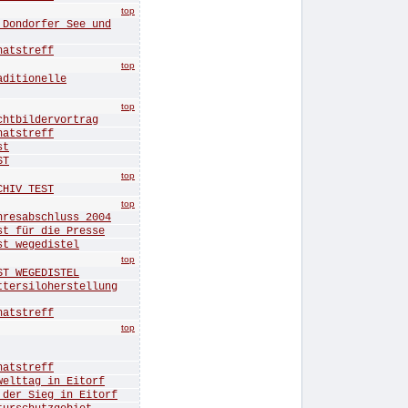
top
ndorfer See und
tstreff
top
itionelle
top
bildervortrag
tstreff
st
ST
top
IV TEST
top
sabschluss 2004
für die Presse
 wegedistel
top
 WEGEDISTEL
rsiloherstellung
tstreff
top
tstreff
ttag in Eitorf
r Sieg in Eitorf