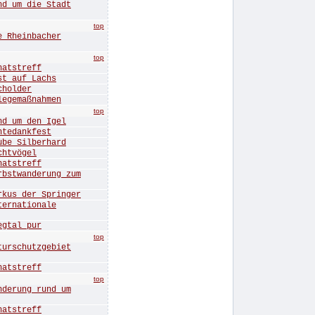
 um die Stadt
top
Rheinbacher
top
tstreff
 auf Lachs
holder
gemaßnahmen
top
 um den Igel
edankfest
e Silberhard
htvögel
tstreff
twanderung zum
s der Springer
rnationale
tal pur
top
rschutzgebiet
tstreff
top
erung rund um
tstreff