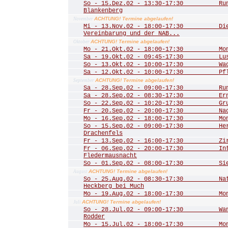
So - 15.Dez.02 - 13:30-17:30 Rund
Blankenberg
ACHTUNG! Termine abgelaufen!
November
Mi - 13.Nov.02 - 18:00-17:30 Die 
Vereinbarung und der NAB...
ACHTUNG! Termine abgelaufen!
Oktober
Mo - 21.Okt.02 - 18:00-17:30 Mona
Sa - 19.Okt.02 - 09:45-17:30 Lust
So - 13.Okt.02 - 10:00-17:30 Wac
Sa - 12.Okt.02 - 10:00-17:30 Pfle
ACHTUNG! Termine abgelaufen!
September
Sa - 28.Sep.02 - 09:00-17:30 Rund
Sa - 28.Sep.02 - 08:30-17:30 Ernt
So - 22.Sep.02 - 10:20-17:30 Grub
Fr - 20.Sep.02 - 20:00-17:30 Nac
Mo - 16.Sep.02 - 18:00-17:30 Mona
So - 15.Sep.02 - 09:00-17:30 Herbs
Drachenfels
Fr - 13.Sep.02 - 16:00-17:30 Zirku
Fr - 06.Sep.02 - 20:00-17:30 Inte
Fledermausnacht
So - 01.Sep.02 - 08:00-17:30 Sieg
ACHTUNG! Termine abgelaufen!
August
So - 25.Aug.02 - 08:30-17:30 Natu
Heckberg bei Much
Mo - 19.Aug.02 - 18:00-17:30 Mona
ACHTUNG! Termine abgelaufen!
Juli
So - 28.Jul.02 - 09:00-17:30 Wand
Rodder
Mo - 15.Jul.02 - 18:00-17:30 Mona