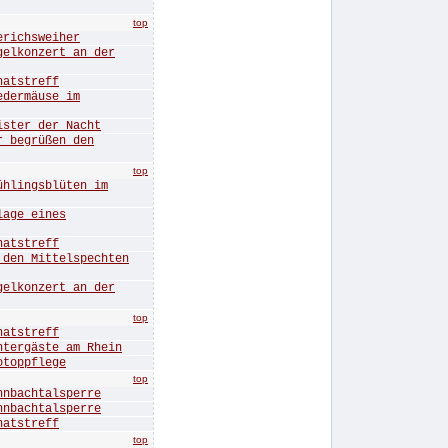
top
ichsweiher
konzert an der
tstreff
ermäuse im
ter der Nacht
begrüßen den
top
ingsblüten im
ge eines
tstreff
n Mittelspechten
konzert an der
top
tstreff
rgäste am Rhein
oppflege
top
bachtalsperre
bachtalsperre
tstreff
top