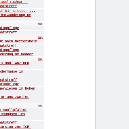
t aus!
Lachse...
tstreff
U!
Wir pressen ...
twanderung um
top
oppflege
tstreff
top
nach Nettersheim
tstreff
oppflege
rung um Rodder
top
 und TANZ DER
ermäuse im
tstreff
oppflege
wiesen im Hohen
r aus zweiter
top
Apollofalter
mungsvolles
tstreff
sion zum ICE-