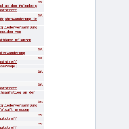
top
um den Eulenberg
tstreff
top
ahrswanderung im
iederversammlung
eiden von
äume pflanzen
top
erwanderung
top
tstreff
ervögel
top
top
tstreff
aufstieg an der
top
iederversammlung
lsaft pressen
top
tstreff
top
tstreff