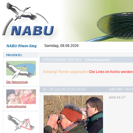
Samstag, 08.08.2026
NABU Rhein-Sieg
projekte:
programm archiv
Einzelansicht:
Achtung! Termin abgelaufen!
Die Links im Archiv werden 
Die Naturschule
Di - 28.Jun.05 14:00-15:00
ARCHIV TES
wird es ü?
Jugendgruppe