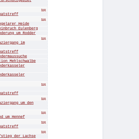
rschutzgebiet
top
tstreff
top
elarer Heide
bruch Eulenberg
rung um Rodder
top
iergang im
tstreff
ermaussuche
n Mehlschwalbe
erkasseler
erkasseler
top
tstreff
top
ergang um den
top
 um Hennef
top
tstreff
top
ieg der Lachse