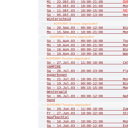
fäll
Mi - 22.Okt.03 - 19:00-21:00
Mo - 20.Okt.03 - 18:00-21:00 Mona
NE
Sa - 11.Okt.03 - 10:00-15:00
So - 05.Okt.03 - 10:00-13:00 Herbs
Winterscheid
ACHTUNG! Termine abgelaufen!
September
Sa - 20.Sep.03 - 09:00-12:00 Biot
Mo - 15.Sep.03 - 18:00-21:00 Mona
ACHTUNG! Termine abgelaufen!
August
So - 31.Aug.03 - 09:00-16:00 Tour 
Mo - 18.Aug.03 - 18:00-21:00 Mona
Sa - 16.Aug.03 - 09:00-12:00 Biot
So - 10.Aug.03 - 10:00-16:00 Wande
ACHTUNG! Termine abgelaufen!
Juli
So - 27.Jul.03 - 11:00-18:00 CATS
VAMPIRE
Sa - 26.Jul.03 - 20:00-23:00 Fled
Aggerbogen
Mo - 21.Jul.03 - 18:00-21:00 Mona
Sa - 19.Jul.03 - 09:00-12:00 Biot
So - 13.Jul.03 - 08:15-15:00 Mager
Westerwald
So - 06.Jul.03 - 09:00-12:00 Natu
Hand
ACHTUNG! Termine abgelaufen!
Juni
So - 29.Jun.03 - 11:00-18:00 Zum 
Fr - 27.Jun.03 - 19:00-22:00 Stim
Naafbachtal
Mo - 16.Jun.03 - 18:00-21:00 Mona
Sa - 14.Jun.03 - 10:00-12:00 Exkur