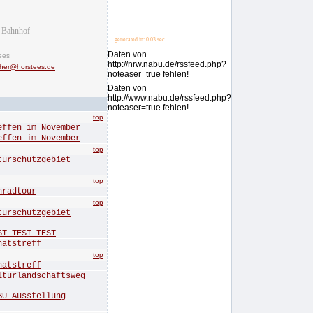
 Bahnhof
generated in: 0.03 sec
Daten von
ees
http://nrw.nabu.de/rssfeed.php?
cher@horstees.de
noteaser=true fehlen!
Daten von
http://www.nabu.de/rssfeed.php?
noteaser=true fehlen!
top
en im November
en im November
top
rschutzgebiet
top
radtour
top
rschutzgebiet
 TEST TEST
tstreff
top
tstreff
rlandschaftsweg
-Ausstellung