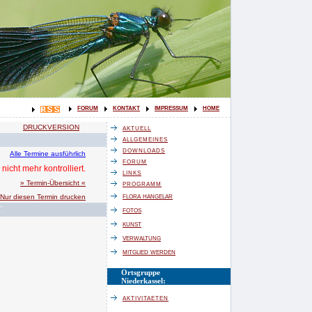
forum
kontakt
impressum
home
aktuell
DRUCKVERSION
allgemeines
downloads
Alle Termine ausführlich
forum
nicht mehr kontrolliert.
links
programm
» Termin-Übersicht «
flora hangelar
Nur diesen Termin drucken
T
fotos
kunst
verwaltung
mitglied werden
Ortsgruppe
Niederkassel:
aktivitaeten