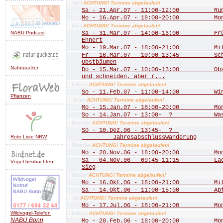
ACHTUNG! Termine abgelaufen!
April
Sa - 21.Apr.07 - 11:00-12:00 Rund 
Mo - 16.Apr.07 - 18:00-20:00 Mona
ACHTUNG! Termine abgelaufen!
März
NABU Podcast
Sa - 31.Mar.07 - 14:00-16:00 Frühj
Ennert
Mo - 19.Mar.07 - 18:00-21:00 Mitgl
Fr - 16.Mar.07 - 10:00-13:45 Schn
Obstbäumen
Naturgucker
Do - 15.Mar.07 - 10:00-13:00 Obstb
und schneiden, aber r...
ACHTUNG! Termine abgelaufen!
Februar
So - 11.Feb.07 - 11:00-14:00 Wint
Pflanzen
ACHTUNG! Termine abgelaufen!
Januar
Mo - 15.Jan.07 - 18:00-20:00 Mona
So - 14.Jan.07 - 13:00- ? Wass
ACHTUNG! Termine abgelaufen!
Dezember
So - 10.Dez.06 - 13:45- ?
Rote Liste NRW
Jahresabschlusswanderung
ACHTUNG! Termine abgelaufen!
November
Mo - 20.Nov.06 - 18:00-20:00 Mona
Sa - 04.Nov.06 - 09:45-11:15 Lachs
Vögel beobachten
Sieg
ACHTUNG! Termine abgelaufen!
Oktober
Mo - 16.Okt.06 - 18:00-21:00 Mitgl
Sa - 14.Okt.06 - 11:00-15:00 Apfe
ACHTUNG! Termine abgelaufen!
Juli
Mo - 17.Jul.06 - 18:00-21:00 Mona
Wildvogel-Telefon
ACHTUNG! Termine abgelaufen!
Februar
NABU
Bonn
Mo - 20.Feb.06 - 18:00-20:00 Mona