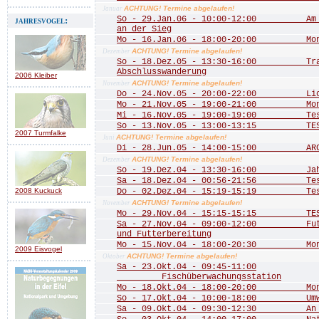
ACHTUNG! Termine abgelaufen!
Januar
So - 29.Jan.06 - 10:00-12:00 Am Do
jahresvogel:
an der Sieg
Mo - 16.Jan.06 - 18:00-20:00 Mona
ACHTUNG! Termine abgelaufen!
Dezember
So - 18.Dez.05 - 13:30-16:00 Trad
Abschlusswanderung
2006 Kleiber
ACHTUNG! Termine abgelaufen!
November
Do - 24.Nov.05 - 20:00-22:00 Licht
Mo - 21.Nov.05 - 19:00-21:00 Mona
Mi - 16.Nov.05 - 19:00-19:00 Te
So - 13.Nov.05 - 13:00-13:15 TE
2007 Turmfalke
ACHTUNG! Termine abgelaufen!
Juni
Di - 28.Jun.05 - 14:00-15:00 ARCH
ACHTUNG! Termine abgelaufen!
Dezember
So - 19.Dez.04 - 13:30-16:00 Jahre
Sa - 18.Dez.04 - 00:56-21:56 Test 
2008 Kuckuck
Do - 02.Dez.04 - 15:19-15:19 Test
ACHTUNG! Termine abgelaufen!
November
Mo - 29.Nov.04 - 15:15-15:15 TEST
Sa - 27.Nov.04 - 09:00-12:00 Futte
und Futterbereitung
Mo - 15.Nov.04 - 18:00-20:30 Mona
2009 Eisvogel
ACHTUNG! Termine abgelaufen!
Oktober
Sa - 23.Okt.04 - 09:45-11:00
Fischüberwachungsstation
Mo - 18.Okt.04 - 18:00-20:00 Mona
So - 17.Okt.04 - 10:00-18:00 Umwel
Sa - 09.Okt.04 - 09:30-12:30 An de