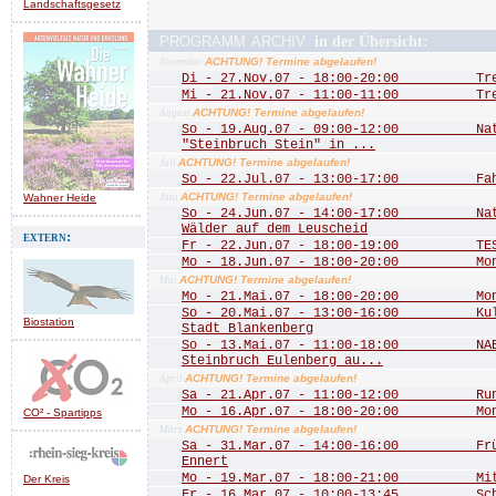
Landschaftsgesetz
programm archiv
in der Übersicht:
ACHTUNG! Termine abgelaufen!
November
Di - 27.Nov.07 - 18:00-20:00 Treff
Mi - 21.Nov.07 - 11:00-11:00 Treff
ACHTUNG! Termine abgelaufen!
August
So - 19.Aug.07 - 09:00-12:00 Natu
"Steinbruch Stein" in ...
ACHTUNG! Termine abgelaufen!
Juli
So - 22.Jul.07 - 13:00-17:00 Fah
ACHTUNG! Termine abgelaufen!
Wahner Heide
Juni
So - 24.Jun.07 - 14:00-17:00 Natu
Wälder auf dem Leuscheid
extern:
Fr - 22.Jun.07 - 18:00-19:00 TEST
Mo - 18.Jun.07 - 18:00-20:00 Mona
ACHTUNG! Termine abgelaufen!
Mai
Mo - 21.Mai.07 - 18:00-20:00 Mona
So - 20.Mai.07 - 13:00-16:00 Kultu
Biostation
Stadt Blankenberg
So - 13.Mai.07 - 11:00-18:00 NABU
Steinbruch Eulenberg au...
ACHTUNG! Termine abgelaufen!
April
Sa - 21.Apr.07 - 11:00-12:00 Rund 
Mo - 16.Apr.07 - 18:00-20:00 Mona
CO² - Spartipps
ACHTUNG! Termine abgelaufen!
März
Sa - 31.Mar.07 - 14:00-16:00 Frühj
Ennert
Mo - 19.Mar.07 - 18:00-21:00 Mitgl
Der Kreis
Fr - 16.Mar.07 - 10:00-13:45 Schn