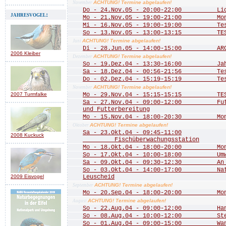
ACHTUNG! Termine abgelaufen!
November
Do - 24.Nov.05 - 20:00-22:00 Licht
jahresvogel:
Mo - 21.Nov.05 - 19:00-21:00 Mona
Mi - 16.Nov.05 - 19:00-19:00 Te
So - 13.Nov.05 - 13:00-13:15 TE
ACHTUNG! Termine abgelaufen!
Juni
Di - 28.Jun.05 - 14:00-15:00 ARCH
2006 Kleiber
ACHTUNG! Termine abgelaufen!
Dezember
So - 19.Dez.04 - 13:30-16:00 Jahre
Sa - 18.Dez.04 - 00:56-21:56 Test 
Do - 02.Dez.04 - 15:19-15:19 Test
ACHTUNG! Termine abgelaufen!
November
2007 Turmfalke
Mo - 29.Nov.04 - 15:15-15:15 TEST
Sa - 27.Nov.04 - 09:00-12:00 Futte
und Futterbereitung
Mo - 15.Nov.04 - 18:00-20:30 Mona
ACHTUNG! Termine abgelaufen!
Oktober
Sa - 23.Okt.04 - 09:45-11:00
2008 Kuckuck
Fischüberwachungsstation
Mo - 18.Okt.04 - 18:00-20:00 Mona
So - 17.Okt.04 - 10:00-18:00 Umwel
Sa - 09.Okt.04 - 09:30-12:30 An de
So - 03.Okt.04 - 14:00-17:00 Natu
2009 Eisvogel
Leuscheid
ACHTUNG! Termine abgelaufen!
September
Mo - 20.Sep.04 - 18:00-20:00 Mona
ACHTUNG! Termine abgelaufen!
August
So - 22.Aug.04 - 09:00-12:00 Hang
So - 08.Aug.04 - 10:00-12:00 Stein
So - 01.Aug.04 - 09:00-15:00 Wande