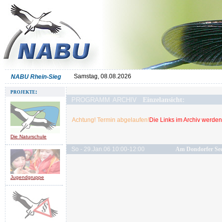
Samstag, 08.08.2026
NABU Rhein-Sieg
projekte:
programm archiv
Einzelansicht:
Achtung! Termin abgelaufen!
Die Links im Archiv werden 
Die Naturschule
So - 29.Jan.06 10:00-12:00
Am Dondorfer See
Jugendgruppe