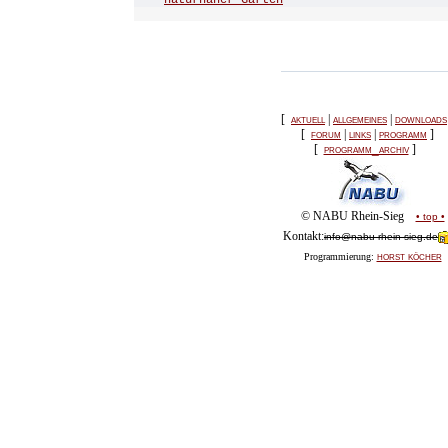
naturnaher Gärten
[
aktuell
|
allgemeines
|
downloads
[
forum
|
links
|
programm
]
[
programm_archiv
]
© NABU Rhein-Sieg
• top •
Kontakt:
info@nabu-rhein-sieg.de
horst köcher
Programmierung: