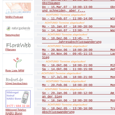
Obstbäumen
Do - 15.Mar.07 - 10:00-13:00 Obstb
und schneiden, aber r...
ACHTUNG! Termine abgelaufen!
Februar
NABU Podcast
So - 11.Feb.07 - 11:00-14:00 Wint
ACHTUNG! Termine abgelaufen!
Januar
Mo - 15.Jan.07 - 18:00-20:00 Mona
So - 14.Jan.07 - 13:00- ? Wass
ACHTUNG! Termine abgelaufen!
Naturgucker
Dezember
So - 10.Dez.06 - 13:45- ?
Jahresabschlusswanderung
ACHTUNG! Termine abgelaufen!
November
Pflanzen
Mo - 20.Nov.06 - 18:00-20:00 Mona
Sa - 04.Nov.06 - 09:45-11:15 Lachs
Sieg
ACHTUNG! Termine abgelaufen!
Oktober
Mo - 16.Okt.06 - 18:00-21:00 Mitgl
Sa - 14.Okt.06 - 11:00-15:00 Apfe
Rote Liste NRW
ACHTUNG! Termine abgelaufen!
Juli
Mo - 17.Jul.06 - 18:00-21:00 Mona
ACHTUNG! Termine abgelaufen!
Februar
Vögel beobachten
Mo - 20.Feb.06 - 18:00-20:00 Mona
ACHTUNG! Termine abgelaufen!
Januar
So - 29.Jan.06 - 10:00-12:00 Am Do
an der Sieg
Mo - 16.Jan.06 - 18:00-20:00 Mona
ACHTUNG! Termine abgelaufen!
Dezember
So - 18.Dez.05 - 13:30-16:00 Trad
Wildvogel-Telefon
Abschlusswanderung
NABU
Bonn