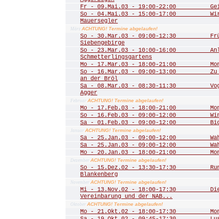
Fr - 09.Mai.03 - 19:00-22:00 Geis
So - 04.Mai.03 - 15:00-17:00 Wir 
Mauersegler
ACHTUNG! Termine abgelaufen!
März
So - 30.Mar.03 - 09:00-12:30 Frühl
Siebengebirge
So - 23.Mar.03 - 10:00-16:00 Anla
Schmetterlingsgartens
Mo - 17.Mar.03 - 18:00-21:00 Mona
So - 16.Mar.03 - 09:00-13:00 Zu de
an der Bröl
Sa - 08.Mar.03 - 08:30-11:30 Vogel
Agger
ACHTUNG! Termine abgelaufen!
Februar
Mo - 17.Feb.03 - 18:00-21:00 Mona
So - 16.Feb.03 - 09:00-12:00 Winte
Sa - 01.Feb.03 - 09:00-12:00 Biot
ACHTUNG! Termine abgelaufen!
Januar
Sa - 25.Jan.03 - 09:00-12:00 Wahn
Sa - 25.Jan.03 - 09:00-12:00 Wahn
Mo - 20.Jan.03 - 18:00-21:00 Mona
ACHTUNG! Termine abgelaufen!
Dezember
So - 15.Dez.02 - 13:30-17:30 Rund
Blankenberg
ACHTUNG! Termine abgelaufen!
November
Mi - 13.Nov.02 - 18:00-17:30 Die 
Vereinbarung und der NAB...
ACHTUNG! Termine abgelaufen!
Oktober
Mo - 21.Okt.02 - 18:00-17:30 Mona