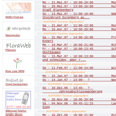
Mo - 21.Mai.07 - 18:00-20:00 Mona
So - 20.Mai.07 - 13:00-16:00 Kultu
Stadt Blankenberg
So - 13.Mai.07 - 11:00-18:00 NABU
NABU Podcast
Steinbruch Eulenberg au...
ACHTUNG! Termine abgelaufen!
April
Sa - 21.Apr.07 - 11:00-12:00 Rund 
Mo - 16.Apr.07 - 18:00-20:00 Mona
ACHTUNG! Termine abgelaufen!
März
Naturgucker
Sa - 31.Mar.07 - 14:00-16:00 Frühj
Ennert
Mo - 19.Mar.07 - 18:00-21:00 Mitgl
Fr - 16.Mar.07 - 10:00-13:45 Schn
Pflanzen
Obstbäumen
Do - 15.Mar.07 - 10:00-13:00 Obstb
und schneiden, aber r...
ACHTUNG! Termine abgelaufen!
Februar
So - 11.Feb.07 - 11:00-14:00 Wint
Rote Liste NRW
ACHTUNG! Termine abgelaufen!
Januar
Mo - 15.Jan.07 - 18:00-20:00 Mona
So - 14.Jan.07 - 13:00- ? Wass
Vögel beobachten
ACHTUNG! Termine abgelaufen!
Dezember
So - 10.Dez.06 - 13:45- ?
Jahresabschlusswanderung
ACHTUNG! Termine abgelaufen!
November
Mo - 20.Nov.06 - 18:00-20:00 Mona
Sa - 04.Nov.06 - 09:45-11:15 Lachs
Sieg
Wildvogel-Telefon
ACHTUNG! Termine abgelaufen!
Oktober
NABU
Bonn
Mo - 16.Okt.06 - 18:00-21:00 Mitgl