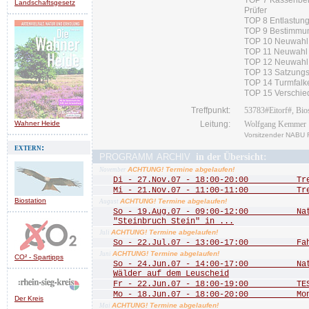
TOP 7 Kassenberi
Landschaftsgesetz
Prüfer
TOP 8 Entlastung
TOP 9 Bestimmun
TOP 10 Neuwahl 
TOP 11 Neuwahl 
TOP 12 Neuwahl 
TOP 13 Satzung
TOP 14 Turmfalk
TOP 15 Verschi
Treffpunkt:
53783#Eitorf#, Bios
Wahner Heide
Leitung:
Wolfgang Kemmer
Vorsitzender NABU 
extern:
programm archiv
in der Übersicht:
ACHTUNG! Termine abgelaufen!
November
Di - 27.Nov.07 - 18:00-20:00 Treff
Mi - 21.Nov.07 - 11:00-11:00 Treff
Biostation
ACHTUNG! Termine abgelaufen!
August
So - 19.Aug.07 - 09:00-12:00 Natu
"Steinbruch Stein" in ...
ACHTUNG! Termine abgelaufen!
Juli
So - 22.Jul.07 - 13:00-17:00 Fah
ACHTUNG! Termine abgelaufen!
Juni
CO² - Spartipps
So - 24.Jun.07 - 14:00-17:00 Natu
Wälder auf dem Leuscheid
Fr - 22.Jun.07 - 18:00-19:00 TEST
Mo - 18.Jun.07 - 18:00-20:00 Mona
Der Kreis
ACHTUNG! Termine abgelaufen!
Mai