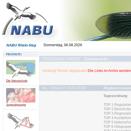
Donnerstag, 06.08.2026
NABU Rhein-Sieg
projekte:
programm archiv
Einzelansicht:
Achtung! Termin abgelaufen!
Die Links im Archiv werden 
Die Naturschule
Mo - 19.Mar.07 18:00-21:00
Mitgliederversam
Tagesordnung
TOP 1 Regularie
Jugendgruppe
TOP 2 Bericht de
TOP 3 Regionalst
TOP 4 Ausstellu
TOP 5 Naturschu
TOP 6 Ortsgrupp