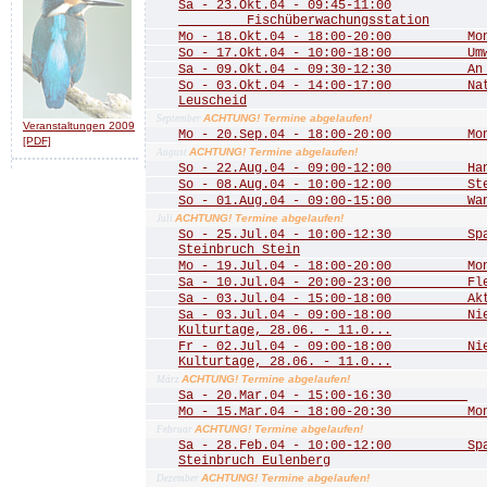
Sa - 23.Okt.04 - 09:45-11:00
Fischüberwachungsstation
Mo - 18.Okt.04 - 18:00-20:00 Mona
So - 17.Okt.04 - 10:00-18:00 Umwel
Sa - 09.Okt.04 - 09:30-12:30 An de
So - 03.Okt.04 - 14:00-17:00 Natu
Leuscheid
ACHTUNG! Termine abgelaufen!
September
Veranstaltungen 2009
Mo - 20.Sep.04 - 18:00-20:00 Mona
[PDF]
ACHTUNG! Termine abgelaufen!
August
So - 22.Aug.04 - 09:00-12:00 Hang
So - 08.Aug.04 - 10:00-12:00 Stein
So - 01.Aug.04 - 09:00-15:00 Wande
ACHTUNG! Termine abgelaufen!
Juli
So - 25.Jul.04 - 10:00-12:30 Spaz
Steinbruch Stein
Mo - 19.Jul.04 - 18:00-20:00 Mona
Sa - 10.Jul.04 - 20:00-23:00 Fled
Sa - 03.Jul.04 - 15:00-18:00 Aktio
Sa - 03.Jul.04 - 09:00-18:00 Nied
Kulturtage, 28.06. - 11.0...
Fr - 02.Jul.04 - 09:00-18:00 Nied
Kulturtage, 28.06. - 11.0...
ACHTUNG! Termine abgelaufen!
März
Sa - 20.Mar.04 - 15:00-16:30
Mo - 15.Mar.04 - 18:00-20:30 Mona
ACHTUNG! Termine abgelaufen!
Februar
Sa - 28.Feb.04 - 10:00-12:00 Spazi
Steinbruch Eulenberg
ACHTUNG! Termine abgelaufen!
Dezember