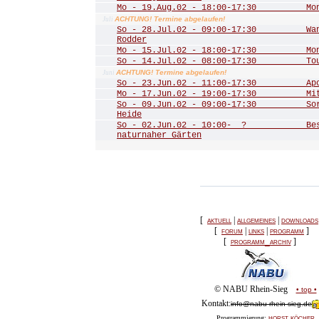
Mo - 19.Aug.02 - 18:00-17:30 Mona
ACHTUNG! Termine abgelaufen!
Juli
So - 28.Jul.02 - 09:00-17:30 Wand
Rodder
Mo - 15.Jul.02 - 18:00-17:30 Mona
So - 14.Jul.02 - 08:00-17:30 Tour 
ACHTUNG! Termine abgelaufen!
Juni
So - 23.Jun.02 - 11:00-17:30 Apoll
Mo - 17.Jun.02 - 19:00-17:30 Mitgl
So - 09.Jun.02 - 09:00-17:30 Sorg
Heide
So - 02.Jun.02 - 10:00- ? Besuch
naturnaher Gärten
[
aktuell
|
allgemeines
|
downloads
[
forum
|
links
|
programm
]
[
programm_archiv
]
© NABU Rhein-Sieg
• top •
Kontakt:
info@nabu-rhein-sieg.de
horst köcher
Programmierung: