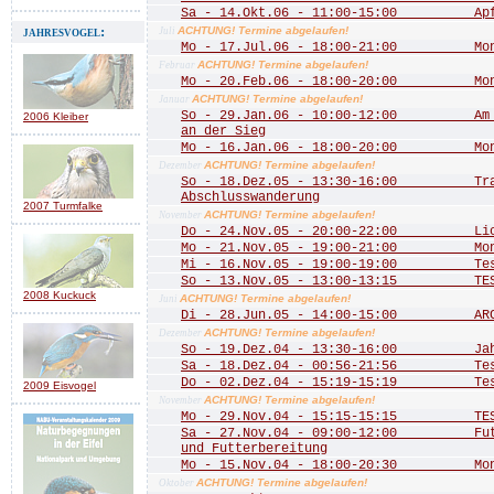
Sa - 14.Okt.06 - 11:00-15:00 Apfe
jahresvogel:
ACHTUNG! Termine abgelaufen!
Juli
Mo - 17.Jul.06 - 18:00-21:00 Mona
ACHTUNG! Termine abgelaufen!
Februar
Mo - 20.Feb.06 - 18:00-20:00 Mona
ACHTUNG! Termine abgelaufen!
Januar
So - 29.Jan.06 - 10:00-12:00 Am Do
2006 Kleiber
an der Sieg
Mo - 16.Jan.06 - 18:00-20:00 Mona
ACHTUNG! Termine abgelaufen!
Dezember
So - 18.Dez.05 - 13:30-16:00 Trad
Abschlusswanderung
2007 Turmfalke
ACHTUNG! Termine abgelaufen!
November
Do - 24.Nov.05 - 20:00-22:00 Licht
Mo - 21.Nov.05 - 19:00-21:00 Mona
Mi - 16.Nov.05 - 19:00-19:00 Te
So - 13.Nov.05 - 13:00-13:15 TE
2008 Kuckuck
ACHTUNG! Termine abgelaufen!
Juni
Di - 28.Jun.05 - 14:00-15:00 ARCH
ACHTUNG! Termine abgelaufen!
Dezember
So - 19.Dez.04 - 13:30-16:00 Jahre
Sa - 18.Dez.04 - 00:56-21:56 Test 
Do - 02.Dez.04 - 15:19-15:19 Test
2009 Eisvogel
ACHTUNG! Termine abgelaufen!
November
Mo - 29.Nov.04 - 15:15-15:15 TEST
Sa - 27.Nov.04 - 09:00-12:00 Futte
und Futterbereitung
Mo - 15.Nov.04 - 18:00-20:30 Mona
ACHTUNG! Termine abgelaufen!
Oktober