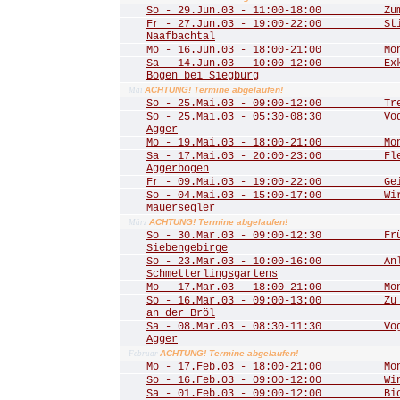
So - 29.Jun.03 - 11:00-18:00 Zum 
Fr - 27.Jun.03 - 19:00-22:00 Stim
Naafbachtal
Mo - 16.Jun.03 - 18:00-21:00 Mona
Sa - 14.Jun.03 - 10:00-12:00 Exkur
Bogen bei Siegburg
ACHTUNG! Termine abgelaufen!
Mai
So - 25.Mai.03 - 09:00-12:00 Trer
So - 25.Mai.03 - 05:30-08:30 Vogel
Agger
Mo - 19.Mai.03 - 18:00-21:00 Mona
Sa - 17.Mai.03 - 20:00-23:00 Fled
Aggerbogen
Fr - 09.Mai.03 - 19:00-22:00 Geis
So - 04.Mai.03 - 15:00-17:00 Wir 
Mauersegler
ACHTUNG! Termine abgelaufen!
März
So - 30.Mar.03 - 09:00-12:30 Frühl
Siebengebirge
So - 23.Mar.03 - 10:00-16:00 Anla
Schmetterlingsgartens
Mo - 17.Mar.03 - 18:00-21:00 Mona
So - 16.Mar.03 - 09:00-13:00 Zu de
an der Bröl
Sa - 08.Mar.03 - 08:30-11:30 Vogel
Agger
ACHTUNG! Termine abgelaufen!
Februar
Mo - 17.Feb.03 - 18:00-21:00 Mona
So - 16.Feb.03 - 09:00-12:00 Winte
Sa - 01.Feb.03 - 09:00-12:00 Biot