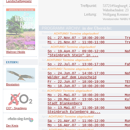
Landschaftsgesetz
Treffpunkt:
53721#Siegburg#,
Wahnbachtalstr. 23
Leitung:
Wolfgang Kemmer
Vorsitzender NABU 
programm archiv
in der Übersicht:
ACHTUNG! Termine abgelaufen!
November
Di - 27.Nov.07 - 18:00-20:00 Treff
Mi - 21.Nov.07 - 11:00-11:00 Treff
ACHTUNG! Termine abgelaufen!
August
So - 19.Aug.07 - 09:00-12:00 Natu
Wahner Heide
"Steinbruch Stein" in ...
ACHTUNG! Termine abgelaufen!
Juli
extern:
So - 22.Jul.07 - 13:00-17:00 Fah
ACHTUNG! Termine abgelaufen!
Juni
So - 24.Jun.07 - 14:00-17:00 Natu
Wälder auf dem Leuscheid
Fr - 22.Jun.07 - 18:00-19:00 TEST
Biostation
Mo - 18.Jun.07 - 18:00-20:00 Mona
ACHTUNG! Termine abgelaufen!
Mai
Mo - 21.Mai.07 - 18:00-20:00 Mona
So - 20.Mai.07 - 13:00-16:00 Kultu
Stadt Blankenberg
So - 13.Mai.07 - 11:00-18:00 NABU
CO² - Spartipps
Steinbruch Eulenberg au...
ACHTUNG! Termine abgelaufen!
April
Sa - 21.Apr.07 - 11:00-12:00 Rund 
Mo - 16.Apr.07 - 18:00-20:00 Mona
Der Kreis
ACHTUNG! Termine abgelaufen!