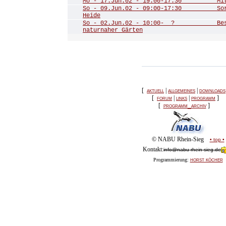
Mo - 17.Jun.02 - 19:00-17:30 Mitgl
So - 09.Jun.02 - 09:00-17:30 Sorg
Heide
So - 02.Jun.02 - 10:00- ? Besuch
naturnaher Gärten
[
aktuell
|
allgemeines
|
downloads
[
forum
|
links
|
programm
]
[
programm_archiv
]
© NABU Rhein-Sieg
• top •
Kontakt:
info@nabu-rhein-sieg.de
horst köcher
Programmierung: