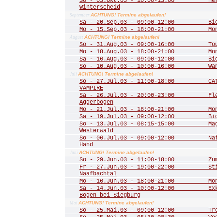
So - 05.Okt.03 - 10:00-13:00 Herbs
Winterscheid
ACHTUNG! Termine abgelaufen!
September
Sa - 20.Sep.03 - 09:00-12:00 Biot
Mo - 15.Sep.03 - 18:00-21:00 Mona
ACHTUNG! Termine abgelaufen!
August
So - 31.Aug.03 - 09:00-16:00 Tour 
Mo - 18.Aug.03 - 18:00-21:00 Mona
Sa - 16.Aug.03 - 09:00-12:00 Biot
So - 10.Aug.03 - 10:00-16:00 Wande
ACHTUNG! Termine abgelaufen!
Juli
So - 27.Jul.03 - 11:00-18:00 CATS
VAMPIRE
Sa - 26.Jul.03 - 20:00-23:00 Fled
Aggerbogen
Mo - 21.Jul.03 - 18:00-21:00 Mona
Sa - 19.Jul.03 - 09:00-12:00 Biot
So - 13.Jul.03 - 08:15-15:00 Mager
Westerwald
So - 06.Jul.03 - 09:00-12:00 Natu
Hand
ACHTUNG! Termine abgelaufen!
Juni
So - 29.Jun.03 - 11:00-18:00 Zum 
Fr - 27.Jun.03 - 19:00-22:00 Stim
Naafbachtal
Mo - 16.Jun.03 - 18:00-21:00 Mona
Sa - 14.Jun.03 - 10:00-12:00 Exkur
Bogen bei Siegburg
ACHTUNG! Termine abgelaufen!
Mai
So - 25.Mai.03 - 09:00-12:00 Trer