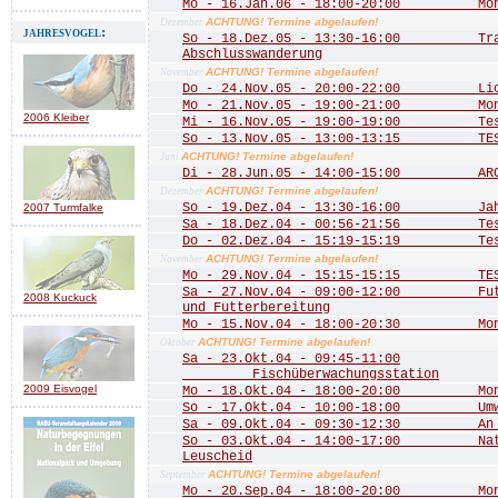
Mo - 16.Jan.06 - 18:00-20:00 Mona
ACHTUNG! Termine abgelaufen!
Dezember
jahresvogel:
So - 18.Dez.05 - 13:30-16:00 Trad
Abschlusswanderung
ACHTUNG! Termine abgelaufen!
November
Do - 24.Nov.05 - 20:00-22:00 Licht
Mo - 21.Nov.05 - 19:00-21:00 Mona
2006 Kleiber
Mi - 16.Nov.05 - 19:00-19:00 Te
So - 13.Nov.05 - 13:00-13:15 TE
ACHTUNG! Termine abgelaufen!
Juni
Di - 28.Jun.05 - 14:00-15:00 ARCH
ACHTUNG! Termine abgelaufen!
Dezember
So - 19.Dez.04 - 13:30-16:00 Jahre
2007 Turmfalke
Sa - 18.Dez.04 - 00:56-21:56 Test 
Do - 02.Dez.04 - 15:19-15:19 Test
ACHTUNG! Termine abgelaufen!
November
Mo - 29.Nov.04 - 15:15-15:15 TEST
Sa - 27.Nov.04 - 09:00-12:00 Futte
2008 Kuckuck
und Futterbereitung
Mo - 15.Nov.04 - 18:00-20:30 Mona
ACHTUNG! Termine abgelaufen!
Oktober
Sa - 23.Okt.04 - 09:45-11:00
Fischüberwachungsstation
2009 Eisvogel
Mo - 18.Okt.04 - 18:00-20:00 Mona
So - 17.Okt.04 - 10:00-18:00 Umwel
Sa - 09.Okt.04 - 09:30-12:30 An de
So - 03.Okt.04 - 14:00-17:00 Natu
Leuscheid
ACHTUNG! Termine abgelaufen!
September
Mo - 20.Sep.04 - 18:00-20:00 Mona