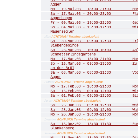
So - 25.Mai.03 - 05:30-08:30 Vogel
Agger
Mo - 19.Mai.03 - 18:00-21:00 Mona
Sa - 17.Mai.03 - 20:00-23:00 Fled
Aggerbogen
Fr - 09.Mai.03 - 19:00-22:00 Geis
So - 04.Mai.03 - 15:00-17:00 Wir 
Mauersegler
ACHTUNG! Termine abgelaufen!
März
So - 30.Mar.03 - 09:00-12:30 Frühl
Siebengebirge
So - 23.Mar.03 - 10:00-16:00 Anla
Schmetterlingsgartens
Mo - 17.Mar.03 - 18:00-21:00 Mona
So - 16.Mar.03 - 09:00-13:00 Zu de
an der Bröl
Sa - 08.Mar.03 - 08:30-11:30 Vogel
Agger
ACHTUNG! Termine abgelaufen!
Februar
Mo - 17.Feb.03 - 18:00-21:00 Mona
So - 16.Feb.03 - 09:00-12:00 Winte
Sa - 01.Feb.03 - 09:00-12:00 Biot
ACHTUNG! Termine abgelaufen!
Januar
Sa - 25.Jan.03 - 09:00-12:00 Wahn
Sa - 25.Jan.03 - 09:00-12:00 Wahn
Mo - 20.Jan.03 - 18:00-21:00 Mona
ACHTUNG! Termine abgelaufen!
Dezember
So - 15.Dez.02 - 13:30-17:30 Rund
Blankenberg
ACHTUNG! Termine abgelaufen!
November