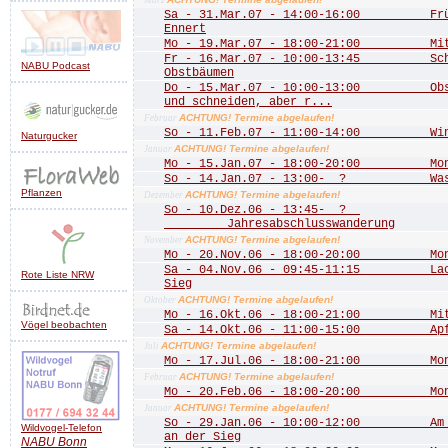
März
Sa - 31.Mar.07 - 14:00-16:00 Frühj
Ennert
Mo - 19.Mar.07 - 18:00-21:00 Mitgl
Fr - 16.Mar.07 - 10:00-13:45 Schn
NABU Podcast
Obstbäumen
Do - 15.Mar.07 - 10:00-13:00 Obstb
und schneiden, aber r...
ACHTUNG! Termine abgelaufen!
Februar
So - 11.Feb.07 - 11:00-14:00 Wint
Naturgucker
ACHTUNG! Termine abgelaufen!
Januar
Mo - 15.Jan.07 - 18:00-20:00 Mona
So - 14.Jan.07 - 13:00- ? Wass
Pflanzen
ACHTUNG! Termine abgelaufen!
Dezember
So - 10.Dez.06 - 13:45- ?
Jahresabschlusswanderung
ACHTUNG! Termine abgelaufen!
November
Mo - 20.Nov.06 - 18:00-20:00 Mona
Sa - 04.Nov.06 - 09:45-11:15 Lachs
Rote Liste NRW
Sieg
ACHTUNG! Termine abgelaufen!
Oktober
Mo - 16.Okt.06 - 18:00-21:00 Mitgl
Vögel beobachten
Sa - 14.Okt.06 - 11:00-15:00 Apfe
ACHTUNG! Termine abgelaufen!
Juli
Mo - 17.Jul.06 - 18:00-21:00 Mona
ACHTUNG! Termine abgelaufen!
Februar
Mo - 20.Feb.06 - 18:00-20:00 Mona
ACHTUNG! Termine abgelaufen!
Januar
So - 29.Jan.06 - 10:00-12:00 Am Do
Wildvogel-Telefon
an der Sieg
NABU
Bonn