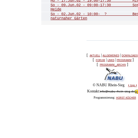
Mo - 17.Jun.02 - 19:00-17:30 Mitgl
So - 09.Jun.02 - 09:00-17:30 Sorg
Heide
So - 02.Jun.02 - 10:00- ? Besuch
naturnaher Gärten
[
aktuell
|
allgemeines
|
downloads
[
forum
|
links
|
programm
]
[
programm_archiv
]
© NABU Rhein-Sieg
• top •
Kontakt:
info@nabu-rhein-sieg.de
horst köcher
Programmierung: