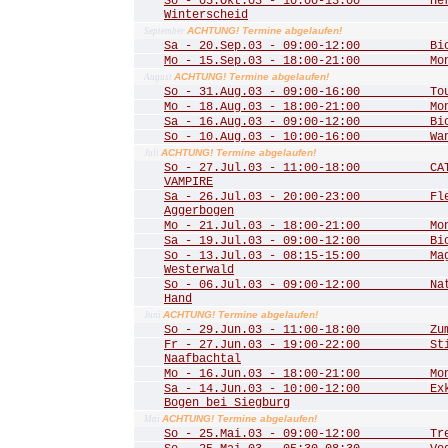
So - 05.Okt.03 - 10:00-13:00 Herbs
Winterscheid
ACHTUNG! Termine abgelaufen!
September
Sa - 20.Sep.03 - 09:00-12:00 Biot
Mo - 15.Sep.03 - 18:00-21:00 Mona
ACHTUNG! Termine abgelaufen!
August
So - 31.Aug.03 - 09:00-16:00 Tour 
Mo - 18.Aug.03 - 18:00-21:00 Mona
Sa - 16.Aug.03 - 09:00-12:00 Biot
So - 10.Aug.03 - 10:00-16:00 Wande
ACHTUNG! Termine abgelaufen!
Juli
So - 27.Jul.03 - 11:00-18:00 CATS
VAMPIRE
Sa - 26.Jul.03 - 20:00-23:00 Fled
Aggerbogen
Mo - 21.Jul.03 - 18:00-21:00 Mona
Sa - 19.Jul.03 - 09:00-12:00 Biot
So - 13.Jul.03 - 08:15-15:00 Mager
Westerwald
So - 06.Jul.03 - 09:00-12:00 Natu
Hand
ACHTUNG! Termine abgelaufen!
Juni
So - 29.Jun.03 - 11:00-18:00 Zum 
Fr - 27.Jun.03 - 19:00-22:00 Stim
Naafbachtal
Mo - 16.Jun.03 - 18:00-21:00 Mona
Sa - 14.Jun.03 - 10:00-12:00 Exkur
Bogen bei Siegburg
ACHTUNG! Termine abgelaufen!
Mai
So - 25.Mai.03 - 09:00-12:00 Trer