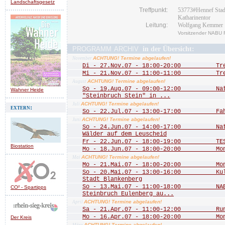
Landschaftsgesetz
Treffpunkt:
53773#Hennef Stadt
Katharinentor
Leitung:
Wolfgang Kemmer
Vorsitzender NABU 
programm archiv
in der Übersicht:
ACHTUNG! Termine abgelaufen!
November
Di - 27.Nov.07 - 18:00-20:00 Treff
Mi - 21.Nov.07 - 11:00-11:00 Treff
ACHTUNG! Termine abgelaufen!
August
So - 19.Aug.07 - 09:00-12:00 Natu
Wahner Heide
"Steinbruch Stein" in ...
ACHTUNG! Termine abgelaufen!
Juli
extern:
So - 22.Jul.07 - 13:00-17:00 Fah
ACHTUNG! Termine abgelaufen!
Juni
So - 24.Jun.07 - 14:00-17:00 Natu
Wälder auf dem Leuscheid
Fr - 22.Jun.07 - 18:00-19:00 TEST
Biostation
Mo - 18.Jun.07 - 18:00-20:00 Mona
ACHTUNG! Termine abgelaufen!
Mai
Mo - 21.Mai.07 - 18:00-20:00 Mona
So - 20.Mai.07 - 13:00-16:00 Kultu
Stadt Blankenberg
So - 13.Mai.07 - 11:00-18:00 NABU
CO² - Spartipps
Steinbruch Eulenberg au...
ACHTUNG! Termine abgelaufen!
April
Sa - 21.Apr.07 - 11:00-12:00 Rund 
Mo - 16.Apr.07 - 18:00-20:00 Mona
Der Kreis
ACHTUNG! Termine abgelaufen!