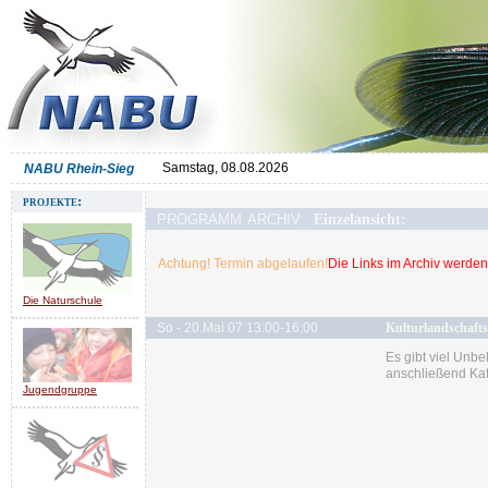
Samstag, 08.08.2026
NABU Rhein-Sieg
projekte:
programm archiv
Einzelansicht:
Achtung! Termin abgelaufen!
Die Links im Archiv werden 
Die Naturschule
So - 20.Mai.07 13:00-16:00
Kulturlandschaft
Es gibt viel Unb
anschließend Kaf
Jugendgruppe