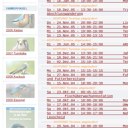
Mo - 16.Jan.06 - 18:00-20:00 Mona
ACHTUNG! Termine abgelaufen!
Dezember
jahresvogel:
So - 18.Dez.05 - 13:30-16:00 Trad
Abschlusswanderung
ACHTUNG! Termine abgelaufen!
November
Do - 24.Nov.05 - 20:00-22:00 Licht
Mo - 21.Nov.05 - 19:00-21:00 Mona
2006 Kleiber
Mi - 16.Nov.05 - 19:00-19:00 Te
So - 13.Nov.05 - 13:00-13:15 TE
ACHTUNG! Termine abgelaufen!
Juni
Di - 28.Jun.05 - 14:00-15:00 ARCH
ACHTUNG! Termine abgelaufen!
Dezember
So - 19.Dez.04 - 13:30-16:00 Jahre
2007 Turmfalke
Sa - 18.Dez.04 - 00:56-21:56 Test 
Do - 02.Dez.04 - 15:19-15:19 Test
ACHTUNG! Termine abgelaufen!
November
Mo - 29.Nov.04 - 15:15-15:15 TEST
Sa - 27.Nov.04 - 09:00-12:00 Futte
2008 Kuckuck
und Futterbereitung
Mo - 15.Nov.04 - 18:00-20:30 Mona
ACHTUNG! Termine abgelaufen!
Oktober
Sa - 23.Okt.04 - 09:45-11:00
Fischüberwachungsstation
2009 Eisvogel
Mo - 18.Okt.04 - 18:00-20:00 Mona
So - 17.Okt.04 - 10:00-18:00 Umwel
Sa - 09.Okt.04 - 09:30-12:30 An de
So - 03.Okt.04 - 14:00-17:00 Natu
Leuscheid
ACHTUNG! Termine abgelaufen!
September
Mo - 20.Sep.04 - 18:00-20:00 Mona