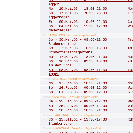
So - 25.Mai.03 - 05:30-08:30 Vogel
Agger
Mo - 19.Mai.03 - 18:00-21:00 Mona
Sa - 17.Mai.03 - 20:00-23:00 Fled
Aggerbogen
Fr - 09.Mai.03 - 19:00-22:00 Geis
So - 04.Mai.03 - 15:00-17:00 Wir 
Mauersegler
ACHTUNG! Termine abgelaufen!
März
So - 30.Mar.03 - 09:00-12:30 Frühl
Siebengebirge
So - 23.Mar.03 - 10:00-16:00 Anla
Schmetterlingsgartens
Mo - 17.Mar.03 - 18:00-21:00 Mona
So - 16.Mar.03 - 09:00-13:00 Zu de
an der Bröl
Sa - 08.Mar.03 - 08:30-11:30 Vogel
Agger
ACHTUNG! Termine abgelaufen!
Februar
Mo - 17.Feb.03 - 18:00-21:00 Mona
So - 16.Feb.03 - 09:00-12:00 Winte
Sa - 01.Feb.03 - 09:00-12:00 Biot
ACHTUNG! Termine abgelaufen!
Januar
Sa - 25.Jan.03 - 09:00-12:00 Wahn
Sa - 25.Jan.03 - 09:00-12:00 Wahn
Mo - 20.Jan.03 - 18:00-21:00 Mona
ACHTUNG! Termine abgelaufen!
Dezember
So - 15.Dez.02 - 13:30-17:30 Rund
Blankenberg
ACHTUNG! Termine abgelaufen!
November