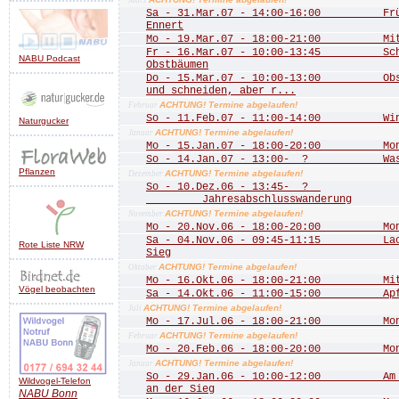
März
Sa - 31.Mar.07 - 14:00-16:00 Frühj
Ennert
Mo - 19.Mar.07 - 18:00-21:00 Mitgl
Fr - 16.Mar.07 - 10:00-13:45 Schn
NABU Podcast
Obstbäumen
Do - 15.Mar.07 - 10:00-13:00 Obstb
und schneiden, aber r...
ACHTUNG! Termine abgelaufen!
Februar
So - 11.Feb.07 - 11:00-14:00 Wint
Naturgucker
ACHTUNG! Termine abgelaufen!
Januar
Mo - 15.Jan.07 - 18:00-20:00 Mona
So - 14.Jan.07 - 13:00- ? Wass
Pflanzen
ACHTUNG! Termine abgelaufen!
Dezember
So - 10.Dez.06 - 13:45- ?
Jahresabschlusswanderung
ACHTUNG! Termine abgelaufen!
November
Mo - 20.Nov.06 - 18:00-20:00 Mona
Sa - 04.Nov.06 - 09:45-11:15 Lachs
Rote Liste NRW
Sieg
ACHTUNG! Termine abgelaufen!
Oktober
Mo - 16.Okt.06 - 18:00-21:00 Mitgl
Vögel beobachten
Sa - 14.Okt.06 - 11:00-15:00 Apfe
ACHTUNG! Termine abgelaufen!
Juli
Mo - 17.Jul.06 - 18:00-21:00 Mona
ACHTUNG! Termine abgelaufen!
Februar
Mo - 20.Feb.06 - 18:00-20:00 Mona
ACHTUNG! Termine abgelaufen!
Januar
So - 29.Jan.06 - 10:00-12:00 Am Do
Wildvogel-Telefon
an der Sieg
NABU
Bonn