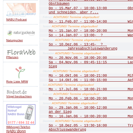
Obstbäumen
Do - 15.Mar.07 - 10:00-13:00 Obstb
und schneiden, aber r...
ACHTUNG! Termine abgelaufen!
Februar
NABU Podcast
So - 11.Feb.07 - 11:00-14:00 Wint
ACHTUNG! Termine abgelaufen!
Januar
Mo - 15.Jan.07 - 18:00-20:00 Mona
So - 14.Jan.07 - 13:00- ? Wass
ACHTUNG! Termine abgelaufen!
Naturgucker
Dezember
So - 10.Dez.06 - 13:45- ?
Jahresabschlusswanderung
ACHTUNG! Termine abgelaufen!
November
Pflanzen
Mo - 20.Nov.06 - 18:00-20:00 Mona
Sa - 04.Nov.06 - 09:45-11:15 Lachs
Sieg
ACHTUNG! Termine abgelaufen!
Oktober
Mo - 16.Okt.06 - 18:00-21:00 Mitgl
Sa - 14.Okt.06 - 11:00-15:00 Apfe
Rote Liste NRW
ACHTUNG! Termine abgelaufen!
Juli
Mo - 17.Jul.06 - 18:00-21:00 Mona
ACHTUNG! Termine abgelaufen!
Februar
Vögel beobachten
Mo - 20.Feb.06 - 18:00-20:00 Mona
ACHTUNG! Termine abgelaufen!
Januar
So - 29.Jan.06 - 10:00-12:00 Am Do
an der Sieg
Mo - 16.Jan.06 - 18:00-20:00 Mona
ACHTUNG! Termine abgelaufen!
Dezember
So - 18.Dez.05 - 13:30-16:00 Trad
Wildvogel-Telefon
Abschlusswanderung
NABU
Bonn