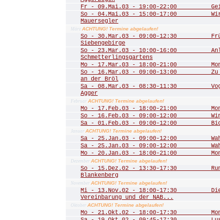
Fr - 09.Mai.03 - 19:00-22:00 Geis
So - 04.Mai.03 - 15:00-17:00 Wir 
Mauersegler
ACHTUNG! Termine abgelaufen!
März
So - 30.Mar.03 - 09:00-12:30 Frühl
Siebengebirge
So - 23.Mar.03 - 10:00-16:00 Anla
Schmetterlingsgartens
Mo - 17.Mar.03 - 18:00-21:00 Mona
So - 16.Mar.03 - 09:00-13:00 Zu de
an der Bröl
Sa - 08.Mar.03 - 08:30-11:30 Vogel
Agger
ACHTUNG! Termine abgelaufen!
Februar
Mo - 17.Feb.03 - 18:00-21:00 Mona
So - 16.Feb.03 - 09:00-12:00 Winte
Sa - 01.Feb.03 - 09:00-12:00 Biot
ACHTUNG! Termine abgelaufen!
Januar
Sa - 25.Jan.03 - 09:00-12:00 Wahn
Sa - 25.Jan.03 - 09:00-12:00 Wahn
Mo - 20.Jan.03 - 18:00-21:00 Mona
ACHTUNG! Termine abgelaufen!
Dezember
So - 15.Dez.02 - 13:30-17:30 Rund
Blankenberg
ACHTUNG! Termine abgelaufen!
November
Mi - 13.Nov.02 - 18:00-17:30 Die 
Vereinbarung und der NAB...
ACHTUNG! Termine abgelaufen!
Oktober
Mo - 21.Okt.02 - 18:00-17:30 Mona