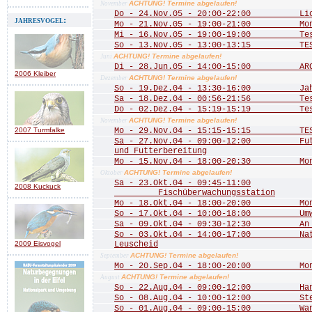
ACHTUNG! Termine abgelaufen!
November
Do - 24.Nov.05 - 20:00-22:00 Licht
jahresvogel:
Mo - 21.Nov.05 - 19:00-21:00 Mona
Mi - 16.Nov.05 - 19:00-19:00 Te
So - 13.Nov.05 - 13:00-13:15 TE
ACHTUNG! Termine abgelaufen!
Juni
Di - 28.Jun.05 - 14:00-15:00 ARCH
2006 Kleiber
ACHTUNG! Termine abgelaufen!
Dezember
So - 19.Dez.04 - 13:30-16:00 Jahre
Sa - 18.Dez.04 - 00:56-21:56 Test 
Do - 02.Dez.04 - 15:19-15:19 Test
ACHTUNG! Termine abgelaufen!
November
2007 Turmfalke
Mo - 29.Nov.04 - 15:15-15:15 TEST
Sa - 27.Nov.04 - 09:00-12:00 Futte
und Futterbereitung
Mo - 15.Nov.04 - 18:00-20:30 Mona
ACHTUNG! Termine abgelaufen!
Oktober
Sa - 23.Okt.04 - 09:45-11:00
2008 Kuckuck
Fischüberwachungsstation
Mo - 18.Okt.04 - 18:00-20:00 Mona
So - 17.Okt.04 - 10:00-18:00 Umwel
Sa - 09.Okt.04 - 09:30-12:30 An de
So - 03.Okt.04 - 14:00-17:00 Natu
2009 Eisvogel
Leuscheid
ACHTUNG! Termine abgelaufen!
September
Mo - 20.Sep.04 - 18:00-20:00 Mona
ACHTUNG! Termine abgelaufen!
August
So - 22.Aug.04 - 09:00-12:00 Hang
So - 08.Aug.04 - 10:00-12:00 Stein
So - 01.Aug.04 - 09:00-15:00 Wande