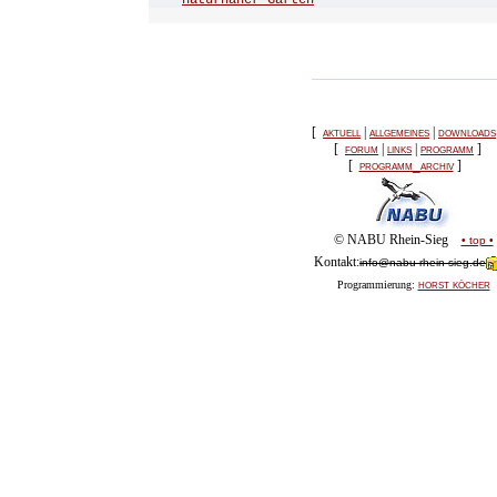
naturnaher Gärten
[
aktuell
|
allgemeines
|
downloads
[
forum
|
links
|
programm
]
[
programm_archiv
]
© NABU Rhein-Sieg
• top •
Kontakt:
info@nabu-rhein-sieg.de
horst köcher
Programmierung: