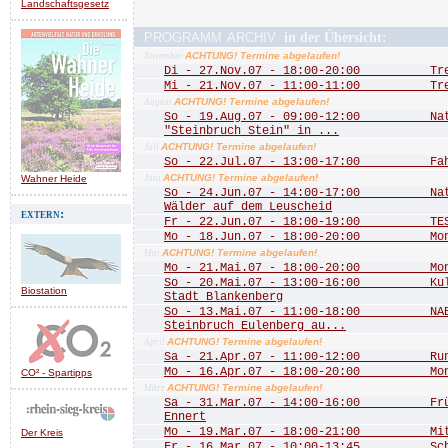
Landschaftsgesetz
programm archiv
in der Übersicht:
ACHTUNG! Termine abgelaufen!
November
Di - 27.Nov.07 - 18:00-20:00 Treff
Mi - 21.Nov.07 - 11:00-11:00 Treff
ACHTUNG! Termine abgelaufen!
August
So - 19.Aug.07 - 09:00-12:00 Natu
"Steinbruch Stein" in ...
ACHTUNG! Termine abgelaufen!
Juli
So - 22.Jul.07 - 13:00-17:00 Fah
ACHTUNG! Termine abgelaufen!
Wahner Heide
Juni
So - 24.Jun.07 - 14:00-17:00 Natu
Wälder auf dem Leuscheid
extern:
Fr - 22.Jun.07 - 18:00-19:00 TEST
Mo - 18.Jun.07 - 18:00-20:00 Mona
ACHTUNG! Termine abgelaufen!
Mai
Mo - 21.Mai.07 - 18:00-20:00 Mona
So - 20.Mai.07 - 13:00-16:00 Kultu
Biostation
Stadt Blankenberg
So - 13.Mai.07 - 11:00-18:00 NABU
Steinbruch Eulenberg au...
ACHTUNG! Termine abgelaufen!
April
Sa - 21.Apr.07 - 11:00-12:00 Rund 
Mo - 16.Apr.07 - 18:00-20:00 Mona
CO² - Spartipps
ACHTUNG! Termine abgelaufen!
März
Sa - 31.Mar.07 - 14:00-16:00 Frühj
Ennert
Mo - 19.Mar.07 - 18:00-21:00 Mitgl
Der Kreis
Fr - 16.Mar.07 - 10:00-13:45 Schn