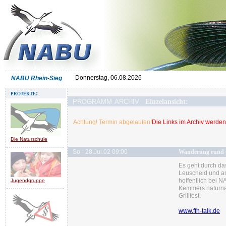
Donnerstag, 06.08.2026
NABU Rhein-Sieg
projekte:
programm archiv
Einzelansicht:
Achtung! Termin abgelaufen!
Die Links im Archiv werden 
Die Naturschule
So - 28.Jul.02 09:00
Wanderung rund
Es geht durch d
Leuscheid
und a
hoffentlich bei N
Jugendgruppe
Kemmers naturna
Grillfest.
www.ffh-talk.de