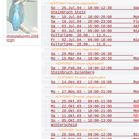
ACHTUNG! Termine abgelaufen!
Juli
So - 25.Jul.04 - 10:00-12:30 Spaz
Steinbruch Stein
Mo - 19.Jul.04 - 18:00-20:00 Mona
Sa - 10.Jul.04 - 20:00-23:00 Fled
Sa - 03.Jul.04 - 15:00-18:00 Aktio
Sa - 03.Jul.04 - 09:00-18:00 Nied
Kulturtage, 28.06. - 11.0...
Veranstaltungen 2009
Fr - 02.Jul.04 - 09:00-18:00 Nied
[PDF]
Kulturtage, 28.06. - 11.0...
ACHTUNG! Termine abgelaufen!
März
Sa - 20.Mar.04 - 15:00-16:30
Mo - 15.Mar.04 - 18:00-20:30 Mona
ACHTUNG! Termine abgelaufen!
Februar
Sa - 28.Feb.04 - 10:00-12:00 Spazi
Steinbruch Eulenberg
ACHTUNG! Termine abgelaufen!
Dezember
So - 14.Dez.03 - 13:00-16:00 Rund
ACHTUNG! Termine abgelaufen!
November
Mo - 17.Nov.03 - 18:00-21:00 Mona
ACHTUNG! Termine abgelaufen!
Oktober
Sa - 25.Okt.03 - 09:45-11:00 Aufst
fäll
Mi - 22.Okt.03 - 19:00-21:00
Mo - 20.Okt.03 - 18:00-21:00 Mona
NE
Sa - 11.Okt.03 - 10:00-15:00
So - 05.Okt.03 - 10:00-13:00 Herbs
Winterscheid
ACHTUNG! Termine abgelaufen!
September
Sa - 20.Sep.03 - 09:00-12:00 Biot