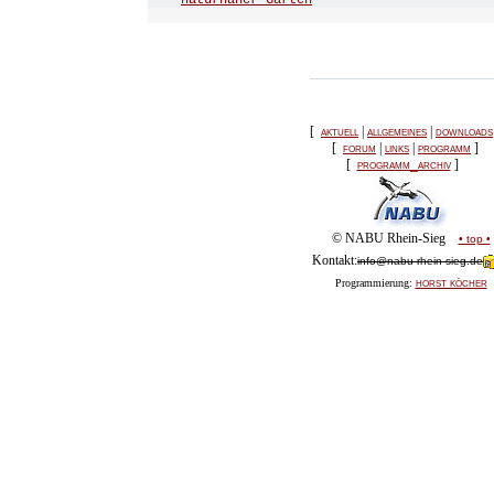
naturnaher Gärten
[
aktuell
|
allgemeines
|
downloads
[
forum
|
links
|
programm
]
[
programm_archiv
]
© NABU Rhein-Sieg
• top •
Kontakt:
info@nabu-rhein-sieg.de
horst köcher
Programmierung: