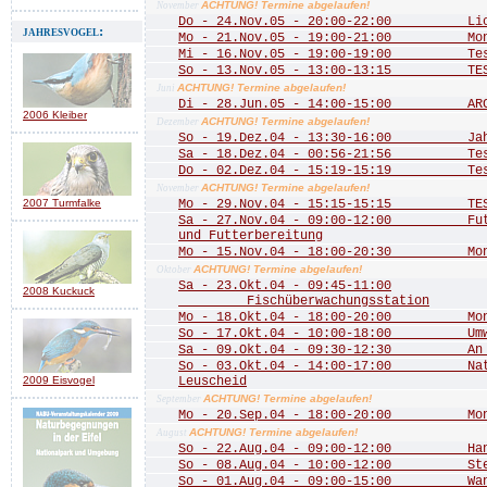
ACHTUNG! Termine abgelaufen!
November
Do - 24.Nov.05 - 20:00-22:00 Licht
jahresvogel:
Mo - 21.Nov.05 - 19:00-21:00 Mona
Mi - 16.Nov.05 - 19:00-19:00 Te
So - 13.Nov.05 - 13:00-13:15 TE
ACHTUNG! Termine abgelaufen!
Juni
Di - 28.Jun.05 - 14:00-15:00 ARCH
2006 Kleiber
ACHTUNG! Termine abgelaufen!
Dezember
So - 19.Dez.04 - 13:30-16:00 Jahre
Sa - 18.Dez.04 - 00:56-21:56 Test 
Do - 02.Dez.04 - 15:19-15:19 Test
ACHTUNG! Termine abgelaufen!
November
2007 Turmfalke
Mo - 29.Nov.04 - 15:15-15:15 TEST
Sa - 27.Nov.04 - 09:00-12:00 Futte
und Futterbereitung
Mo - 15.Nov.04 - 18:00-20:30 Mona
ACHTUNG! Termine abgelaufen!
Oktober
Sa - 23.Okt.04 - 09:45-11:00
2008 Kuckuck
Fischüberwachungsstation
Mo - 18.Okt.04 - 18:00-20:00 Mona
So - 17.Okt.04 - 10:00-18:00 Umwel
Sa - 09.Okt.04 - 09:30-12:30 An de
So - 03.Okt.04 - 14:00-17:00 Natu
2009 Eisvogel
Leuscheid
ACHTUNG! Termine abgelaufen!
September
Mo - 20.Sep.04 - 18:00-20:00 Mona
ACHTUNG! Termine abgelaufen!
August
So - 22.Aug.04 - 09:00-12:00 Hang
So - 08.Aug.04 - 10:00-12:00 Stein
So - 01.Aug.04 - 09:00-15:00 Wande