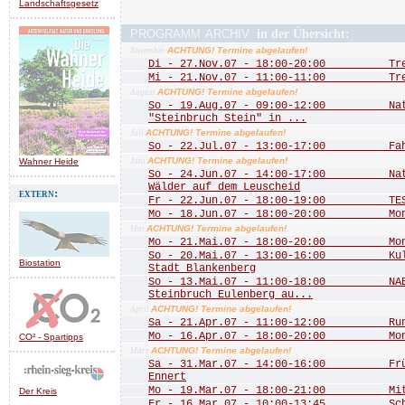
Landschaftsgesetz
programm archiv
in der Übersicht:
ACHTUNG! Termine abgelaufen!
November
Di - 27.Nov.07 - 18:00-20:00 Treff
Mi - 21.Nov.07 - 11:00-11:00 Treff
ACHTUNG! Termine abgelaufen!
August
So - 19.Aug.07 - 09:00-12:00 Natu
"Steinbruch Stein" in ...
ACHTUNG! Termine abgelaufen!
Juli
So - 22.Jul.07 - 13:00-17:00 Fah
ACHTUNG! Termine abgelaufen!
Wahner Heide
Juni
So - 24.Jun.07 - 14:00-17:00 Natu
Wälder auf dem Leuscheid
extern:
Fr - 22.Jun.07 - 18:00-19:00 TEST
Mo - 18.Jun.07 - 18:00-20:00 Mona
ACHTUNG! Termine abgelaufen!
Mai
Mo - 21.Mai.07 - 18:00-20:00 Mona
So - 20.Mai.07 - 13:00-16:00 Kultu
Biostation
Stadt Blankenberg
So - 13.Mai.07 - 11:00-18:00 NABU
Steinbruch Eulenberg au...
ACHTUNG! Termine abgelaufen!
April
Sa - 21.Apr.07 - 11:00-12:00 Rund 
Mo - 16.Apr.07 - 18:00-20:00 Mona
CO² - Spartipps
ACHTUNG! Termine abgelaufen!
März
Sa - 31.Mar.07 - 14:00-16:00 Frühj
Ennert
Mo - 19.Mar.07 - 18:00-21:00 Mitgl
Der Kreis
Fr - 16.Mar.07 - 10:00-13:45 Schn