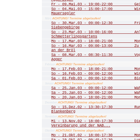
Fr - 09.Mai.03 - 19:00-22:00 Geis
So - 04.Mai.03 - 15:00-17:00 Wir 
Mauersegler
ACHTUNG! Termine abgelaufen!
März
So - 30.Mar.03 - 09:00-12:30 Frühl
Siebengebirge
So - 23.Mar.03 - 10:00-16:00 Anla
Schmetterlingsgartens
Mo - 17.Mar.03 - 18:00-21:00 Mona
So - 16.Mar.03 - 09:00-13:00 Zu de
an der Bröl
Sa - 08.Mar.03 - 08:30-11:30 Vogel
Agger
ACHTUNG! Termine abgelaufen!
Februar
Mo - 17.Feb.03 - 18:00-21:00 Mona
So - 16.Feb.03 - 09:00-12:00 Winte
Sa - 01.Feb.03 - 09:00-12:00 Biot
ACHTUNG! Termine abgelaufen!
Januar
Sa - 25.Jan.03 - 09:00-12:00 Wahn
Sa - 25.Jan.03 - 09:00-12:00 Wahn
Mo - 20.Jan.03 - 18:00-21:00 Mona
ACHTUNG! Termine abgelaufen!
Dezember
So - 15.Dez.02 - 13:30-17:30 Rund
Blankenberg
ACHTUNG! Termine abgelaufen!
November
Mi - 13.Nov.02 - 18:00-17:30 Die 
Vereinbarung und der NAB...
ACHTUNG! Termine abgelaufen!
Oktober
Mo - 21.Okt.02 - 18:00-17:30 Mona