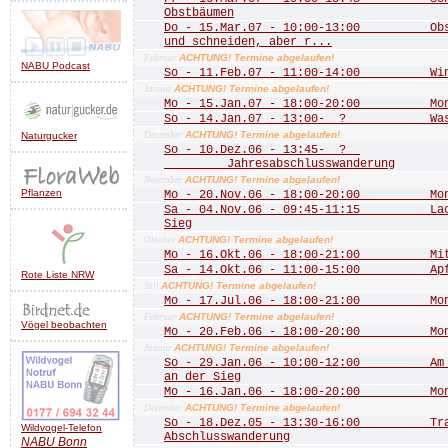
Obstbäumen
Do - 15.Mar.07 - 10:00-13:00 Obstb
und schneiden, aber r...
ACHTUNG! Termine abgelaufen!
Februar
NABU Podcast
So - 11.Feb.07 - 11:00-14:00 Wint
ACHTUNG! Termine abgelaufen!
Januar
Mo - 15.Jan.07 - 18:00-20:00 Mona
So - 14.Jan.07 - 13:00- ? Wass
ACHTUNG! Termine abgelaufen!
Naturgucker
Dezember
So - 10.Dez.06 - 13:45- ?
Jahresabschlusswanderung
ACHTUNG! Termine abgelaufen!
November
Pflanzen
Mo - 20.Nov.06 - 18:00-20:00 Mona
Sa - 04.Nov.06 - 09:45-11:15 Lachs
Sieg
ACHTUNG! Termine abgelaufen!
Oktober
Mo - 16.Okt.06 - 18:00-21:00 Mitgl
Sa - 14.Okt.06 - 11:00-15:00 Apfe
Rote Liste NRW
ACHTUNG! Termine abgelaufen!
Juli
Mo - 17.Jul.06 - 18:00-21:00 Mona
ACHTUNG! Termine abgelaufen!
Februar
Vögel beobachten
Mo - 20.Feb.06 - 18:00-20:00 Mona
ACHTUNG! Termine abgelaufen!
Januar
So - 29.Jan.06 - 10:00-12:00 Am Do
an der Sieg
Mo - 16.Jan.06 - 18:00-20:00 Mona
ACHTUNG! Termine abgelaufen!
Dezember
So - 18.Dez.05 - 13:30-16:00 Trad
Wildvogel-Telefon
Abschlusswanderung
NABU
Bonn