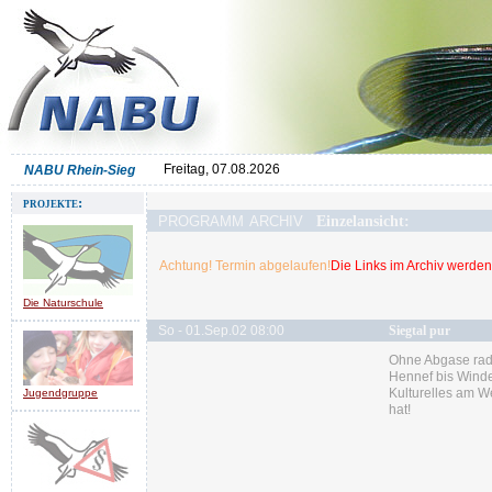
Freitag, 07.08.2026
NABU Rhein-Sieg
projekte:
programm archiv
Einzelansicht:
Achtung! Termin abgelaufen!
Die Links im Archiv werden 
Die Naturschule
So - 01.Sep.02 08:00
Siegtal pur
Ohne Abgase rad
Hennef bis Winde
Kulturelles am W
Jugendgruppe
hat!