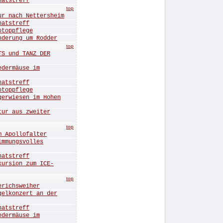
tstreff
top
nach Nettersheim
tstreff
oppflege
rung um Rodder
top
 und TANZ DER
ermäuse im
tstreff
oppflege
wiesen im Hohen
r aus zweiter
top
Apollofalter
mungsvolles
tstreff
sion zum ICE-
top
ichsweiher
konzert an der
tstreff
ermäuse im