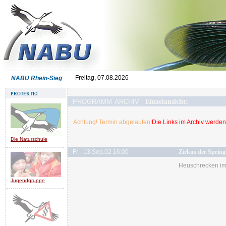
Freitag, 07.08.2026
NABU Rhein-Sieg
projekte:
programm archiv
Einzelansicht:
Achtung! Termin abgelaufen!
Die Links im Archiv werden 
Die Naturschule
Fr - 13.Sep.02 16:00
Zirkus der Spring
Heuschrecken i
Jugendgruppe