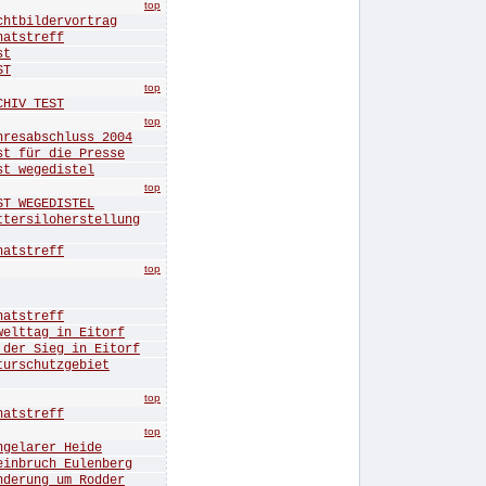
top
bildervortrag
tstreff
st
ST
top
IV TEST
top
sabschluss 2004
für die Presse
 wegedistel
top
 WEGEDISTEL
rsiloherstellung
tstreff
top
tstreff
ttag in Eitorf
r Sieg in Eitorf
rschutzgebiet
top
tstreff
top
elarer Heide
bruch Eulenberg
rung um Rodder