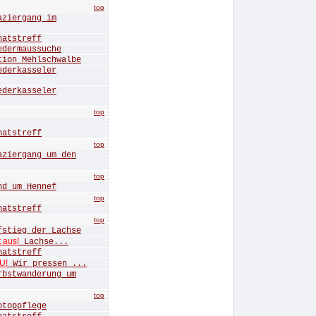
top
iergang im
tstreff
ermaussuche
n Mehlschwalbe
erkasseler
erkasseler
top
tstreff
top
ergang um den
top
 um Hennef
top
tstreff
top
ieg der Lachse
t aus!
Lachse...
tstreff
U!
Wir pressen ...
twanderung um
top
oppflege