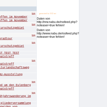
top
generated in: 0.02 sec
en im November
Daten von
en im November
http://nrw.nabu.de/rssfeed.php?
top
noteaser=true fehlen!
rschutzgebiet
Daten von
http://www.nabu.de/rssfeed.php?
top
noteaser=true fehlen!
radtour
top
rschutzgebiet
 TEST TEST
tstreff
top
tstreff
rlandschaftsweg
-Ausstellung
top
um den Eulenberg
tstreff
top
ahrswanderung im
iederversammlung
eiden von