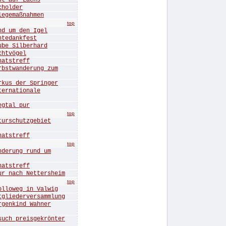
 auf Lachs
holder
gemaßnahmen
top
 um den Igel
edankfest
e Silberhard
htvögel
tstreff
twanderung zum
s der Springer
rnationale
tal pur
top
rschutzgebiet
tstreff
top
erung rund um
tstreff
nach Nettersheim
top
oweg in Valwig
iederversammlung
enkind Wahner
 preisgekrönter