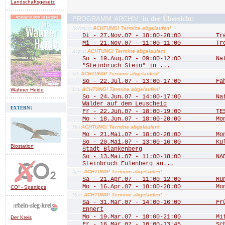
Landschaftsgesetz
programm archiv
in der Übersicht:
ACHTUNG! Termine abgelaufen!
November
Di - 27.Nov.07 - 18:00-20:00 Treff
Mi - 21.Nov.07 - 11:00-11:00 Treff
ACHTUNG! Termine abgelaufen!
August
So - 19.Aug.07 - 09:00-12:00 Natu
"Steinbruch Stein" in ...
ACHTUNG! Termine abgelaufen!
Juli
So - 22.Jul.07 - 13:00-17:00 Fah
ACHTUNG! Termine abgelaufen!
Wahner Heide
Juni
So - 24.Jun.07 - 14:00-17:00 Natu
Wälder auf dem Leuscheid
extern:
Fr - 22.Jun.07 - 18:00-19:00 TEST
Mo - 18.Jun.07 - 18:00-20:00 Mona
ACHTUNG! Termine abgelaufen!
Mai
Mo - 21.Mai.07 - 18:00-20:00 Mona
So - 20.Mai.07 - 13:00-16:00 Kultu
Biostation
Stadt Blankenberg
So - 13.Mai.07 - 11:00-18:00 NABU
Steinbruch Eulenberg au...
ACHTUNG! Termine abgelaufen!
April
Sa - 21.Apr.07 - 11:00-12:00 Rund 
Mo - 16.Apr.07 - 18:00-20:00 Mona
CO² - Spartipps
ACHTUNG! Termine abgelaufen!
März
Sa - 31.Mar.07 - 14:00-16:00 Frühj
Ennert
Mo - 19.Mar.07 - 18:00-21:00 Mitgl
Der Kreis
Fr - 16.Mar.07 - 10:00-13:45 Schn