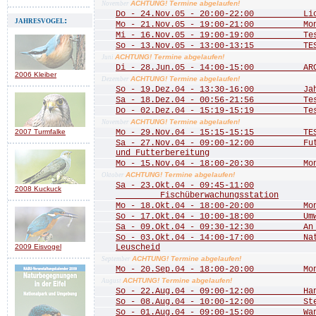
ACHTUNG! Termine abgelaufen!
November
Do - 24.Nov.05 - 20:00-22:00 Licht
jahresvogel:
Mo - 21.Nov.05 - 19:00-21:00 Mona
Mi - 16.Nov.05 - 19:00-19:00 Te
So - 13.Nov.05 - 13:00-13:15 TE
ACHTUNG! Termine abgelaufen!
Juni
Di - 28.Jun.05 - 14:00-15:00 ARCH
2006 Kleiber
ACHTUNG! Termine abgelaufen!
Dezember
So - 19.Dez.04 - 13:30-16:00 Jahre
Sa - 18.Dez.04 - 00:56-21:56 Test 
Do - 02.Dez.04 - 15:19-15:19 Test
ACHTUNG! Termine abgelaufen!
November
2007 Turmfalke
Mo - 29.Nov.04 - 15:15-15:15 TEST
Sa - 27.Nov.04 - 09:00-12:00 Futte
und Futterbereitung
Mo - 15.Nov.04 - 18:00-20:30 Mona
ACHTUNG! Termine abgelaufen!
Oktober
Sa - 23.Okt.04 - 09:45-11:00
2008 Kuckuck
Fischüberwachungsstation
Mo - 18.Okt.04 - 18:00-20:00 Mona
So - 17.Okt.04 - 10:00-18:00 Umwel
Sa - 09.Okt.04 - 09:30-12:30 An de
So - 03.Okt.04 - 14:00-17:00 Natu
2009 Eisvogel
Leuscheid
ACHTUNG! Termine abgelaufen!
September
Mo - 20.Sep.04 - 18:00-20:00 Mona
ACHTUNG! Termine abgelaufen!
August
So - 22.Aug.04 - 09:00-12:00 Hang
So - 08.Aug.04 - 10:00-12:00 Stein
So - 01.Aug.04 - 09:00-15:00 Wande