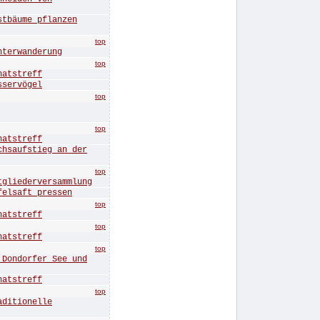
äume pflanzen
top
erwanderung
top
tstreff
ervögel
top
top
tstreff
aufstieg an der
top
iederversammlung
lsaft pressen
top
tstreff
top
tstreff
top
ndorfer See und
tstreff
top
itionelle