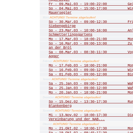
Fr - 09.Mai.03 - 19:00-22:00 Geis
So - 04.Mai.03 - 15:00-17:00 Wir 
Mauersegler
ACHTUNG! Termine abgelaufen!
März
So - 30.Mar.03 - 09:00-12:30 Frühl
Siebengebirge
So - 23.Mar.03 - 10:00-16:00 Anla
Schmetterlingsgartens
Mo - 17.Mar.03 - 18:00-21:00 Mona
So - 16.Mar.03 - 09:00-13:00 Zu de
an der Bröl
Sa - 08.Mar.03 - 08:30-11:30 Vogel
Agger
ACHTUNG! Termine abgelaufen!
Februar
Mo - 17.Feb.03 - 18:00-21:00 Mona
So - 16.Feb.03 - 09:00-12:00 Winte
Sa - 01.Feb.03 - 09:00-12:00 Biot
ACHTUNG! Termine abgelaufen!
Januar
Sa - 25.Jan.03 - 09:00-12:00 Wahn
Sa - 25.Jan.03 - 09:00-12:00 Wahn
Mo - 20.Jan.03 - 18:00-21:00 Mona
ACHTUNG! Termine abgelaufen!
Dezember
So - 15.Dez.02 - 13:30-17:30 Rund
Blankenberg
ACHTUNG! Termine abgelaufen!
November
Mi - 13.Nov.02 - 18:00-17:30 Die 
Vereinbarung und der NAB...
ACHTUNG! Termine abgelaufen!
Oktober
Mo - 21.Okt.02 - 18:00-17:30 Mona