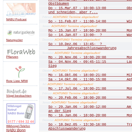
Obstbäumen
Do - 15.Mar.07 - 10:00-13:00 Obstb
und schneiden, aber r...
ACHTUNG! Termine abgelaufen!
Februar
NABU Podcast
So - 11.Feb.07 - 11:00-14:00 Wint
ACHTUNG! Termine abgelaufen!
Januar
Mo - 15.Jan.07 - 18:00-20:00 Mona
So - 14.Jan.07 - 13:00- ? Wass
ACHTUNG! Termine abgelaufen!
Naturgucker
Dezember
So - 10.Dez.06 - 13:45- ?
Jahresabschlusswanderung
ACHTUNG! Termine abgelaufen!
November
Pflanzen
Mo - 20.Nov.06 - 18:00-20:00 Mona
Sa - 04.Nov.06 - 09:45-11:15 Lachs
Sieg
ACHTUNG! Termine abgelaufen!
Oktober
Mo - 16.Okt.06 - 18:00-21:00 Mitgl
Sa - 14.Okt.06 - 11:00-15:00 Apfe
Rote Liste NRW
ACHTUNG! Termine abgelaufen!
Juli
Mo - 17.Jul.06 - 18:00-21:00 Mona
ACHTUNG! Termine abgelaufen!
Februar
Vögel beobachten
Mo - 20.Feb.06 - 18:00-20:00 Mona
ACHTUNG! Termine abgelaufen!
Januar
So - 29.Jan.06 - 10:00-12:00 Am Do
an der Sieg
Mo - 16.Jan.06 - 18:00-20:00 Mona
ACHTUNG! Termine abgelaufen!
Dezember
So - 18.Dez.05 - 13:30-16:00 Trad
Wildvogel-Telefon
Abschlusswanderung
NABU
Bonn