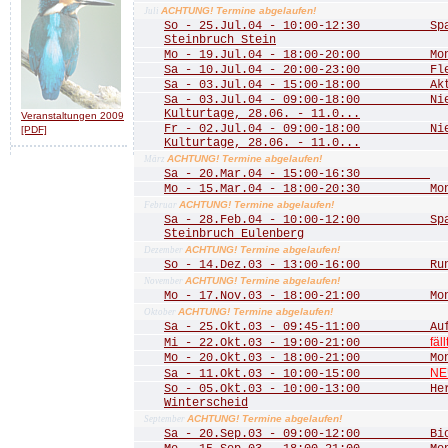
ACHTUNG! Termine abgelaufen!
Juli
So - 25.Jul.04 - 10:00-12:30 Spaz
Steinbruch Stein
Mo - 19.Jul.04 - 18:00-20:00 Mona
Sa - 10.Jul.04 - 20:00-23:00 Fled
Sa - 03.Jul.04 - 15:00-18:00 Aktio
Sa - 03.Jul.04 - 09:00-18:00 Nied
Kulturtage, 28.06. - 11.0...
Veranstaltungen 2009
Fr - 02.Jul.04 - 09:00-18:00 Nied
[PDF]
Kulturtage, 28.06. - 11.0...
ACHTUNG! Termine abgelaufen!
März
Sa - 20.Mar.04 - 15:00-16:30
Mo - 15.Mar.04 - 18:00-20:30 Mona
ACHTUNG! Termine abgelaufen!
Februar
Sa - 28.Feb.04 - 10:00-12:00 Spazi
Steinbruch Eulenberg
ACHTUNG! Termine abgelaufen!
Dezember
So - 14.Dez.03 - 13:00-16:00 Rund
ACHTUNG! Termine abgelaufen!
November
Mo - 17.Nov.03 - 18:00-21:00 Mona
ACHTUNG! Termine abgelaufen!
Oktober
Sa - 25.Okt.03 - 09:45-11:00 Aufst
fäll
Mi - 22.Okt.03 - 19:00-21:00
Mo - 20.Okt.03 - 18:00-21:00 Mona
NE
Sa - 11.Okt.03 - 10:00-15:00
So - 05.Okt.03 - 10:00-13:00 Herbs
Winterscheid
ACHTUNG! Termine abgelaufen!
September
Sa - 20.Sep.03 - 09:00-12:00 Biot