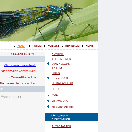
forum
kontakt
impressum
home
aktuell
DRUCKVERSION
allgemeines
downloads
Alle Termine ausführlich
forum
nicht mehr kontrolliert.
links
programm
» Termin-Übersicht «
flora hangelar
Nur diesen Termin drucken
er
fotos
kunst
m Aggerbogen.
verwaltung
mitglied werden
Ortsgruppe
Niederkassel:
aktivitaeten