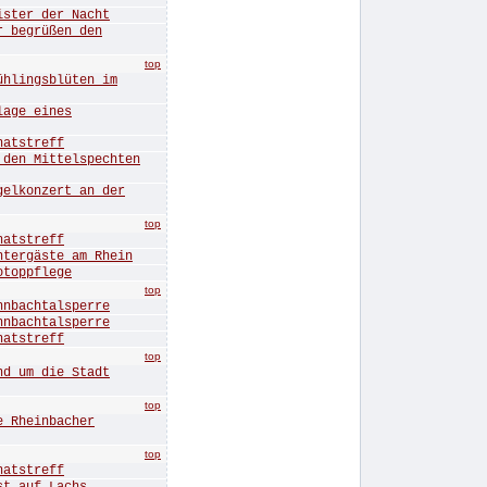
ter der Nacht
begrüßen den
top
ingsblüten im
ge eines
tstreff
n Mittelspechten
konzert an der
top
tstreff
rgäste am Rhein
oppflege
top
bachtalsperre
bachtalsperre
tstreff
top
 um die Stadt
top
Rheinbacher
top
tstreff