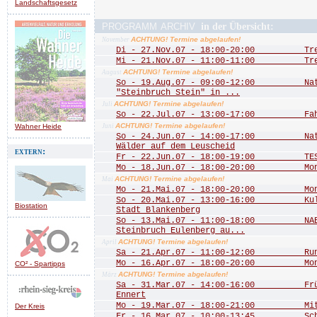
Landschaftsgesetz
programm archiv
in der Übersicht:
ACHTUNG! Termine abgelaufen!
November
Di - 27.Nov.07 - 18:00-20:00 Treff
Mi - 21.Nov.07 - 11:00-11:00 Treff
ACHTUNG! Termine abgelaufen!
August
So - 19.Aug.07 - 09:00-12:00 Natu
"Steinbruch Stein" in ...
ACHTUNG! Termine abgelaufen!
Juli
So - 22.Jul.07 - 13:00-17:00 Fah
ACHTUNG! Termine abgelaufen!
Wahner Heide
Juni
So - 24.Jun.07 - 14:00-17:00 Natu
Wälder auf dem Leuscheid
extern:
Fr - 22.Jun.07 - 18:00-19:00 TEST
Mo - 18.Jun.07 - 18:00-20:00 Mona
ACHTUNG! Termine abgelaufen!
Mai
Mo - 21.Mai.07 - 18:00-20:00 Mona
So - 20.Mai.07 - 13:00-16:00 Kultu
Biostation
Stadt Blankenberg
So - 13.Mai.07 - 11:00-18:00 NABU
Steinbruch Eulenberg au...
ACHTUNG! Termine abgelaufen!
April
Sa - 21.Apr.07 - 11:00-12:00 Rund 
Mo - 16.Apr.07 - 18:00-20:00 Mona
CO² - Spartipps
ACHTUNG! Termine abgelaufen!
März
Sa - 31.Mar.07 - 14:00-16:00 Frühj
Ennert
Mo - 19.Mar.07 - 18:00-21:00 Mitgl
Der Kreis
Fr - 16.Mar.07 - 10:00-13:45 Schn