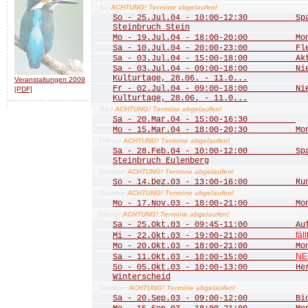
ACHTUNG! Termine abgelaufen!
Juli
So - 25.Jul.04 - 10:00-12:30 Spaz
Steinbruch Stein
Mo - 19.Jul.04 - 18:00-20:00 Mona
Sa - 10.Jul.04 - 20:00-23:00 Fled
Sa - 03.Jul.04 - 15:00-18:00 Aktio
Sa - 03.Jul.04 - 09:00-18:00 Nied
Kulturtage, 28.06. - 11.0...
Veranstaltungen 2009
Fr - 02.Jul.04 - 09:00-18:00 Nied
[PDF]
Kulturtage, 28.06. - 11.0...
ACHTUNG! Termine abgelaufen!
März
Sa - 20.Mar.04 - 15:00-16:30
Mo - 15.Mar.04 - 18:00-20:30 Mona
ACHTUNG! Termine abgelaufen!
Februar
Sa - 28.Feb.04 - 10:00-12:00 Spazi
Steinbruch Eulenberg
ACHTUNG! Termine abgelaufen!
Dezember
So - 14.Dez.03 - 13:00-16:00 Rund
ACHTUNG! Termine abgelaufen!
November
Mo - 17.Nov.03 - 18:00-21:00 Mona
ACHTUNG! Termine abgelaufen!
Oktober
Sa - 25.Okt.03 - 09:45-11:00 Aufst
fäll
Mi - 22.Okt.03 - 19:00-21:00
Mo - 20.Okt.03 - 18:00-21:00 Mona
NE
Sa - 11.Okt.03 - 10:00-15:00
So - 05.Okt.03 - 10:00-13:00 Herbs
Winterscheid
ACHTUNG! Termine abgelaufen!
September
Sa - 20.Sep.03 - 09:00-12:00 Biot