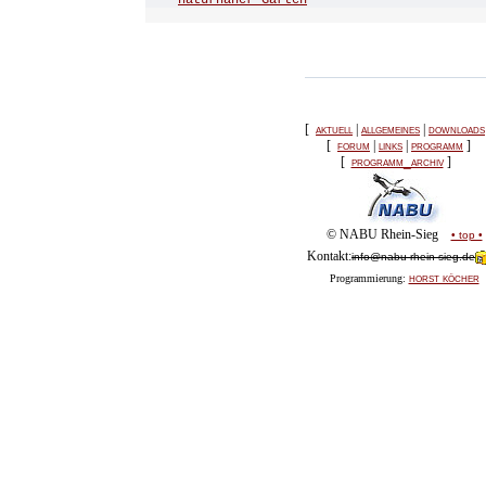
naturnaher Gärten
[
aktuell
|
allgemeines
|
downloads
[
forum
|
links
|
programm
]
[
programm_archiv
]
© NABU Rhein-Sieg
• top •
Kontakt:
info@nabu-rhein-sieg.de
horst köcher
Programmierung: