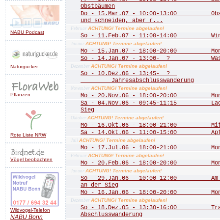
Obstbäumen
Do - 15.Mar.07 - 10:00-13:00 Obstb
und schneiden, aber r...
ACHTUNG! Termine abgelaufen!
Februar
NABU Podcast
So - 11.Feb.07 - 11:00-14:00 Wint
ACHTUNG! Termine abgelaufen!
Januar
Mo - 15.Jan.07 - 18:00-20:00 Mona
So - 14.Jan.07 - 13:00- ? Wass
ACHTUNG! Termine abgelaufen!
Naturgucker
Dezember
So - 10.Dez.06 - 13:45- ?
Jahresabschlusswanderung
ACHTUNG! Termine abgelaufen!
November
Pflanzen
Mo - 20.Nov.06 - 18:00-20:00 Mona
Sa - 04.Nov.06 - 09:45-11:15 Lachs
Sieg
ACHTUNG! Termine abgelaufen!
Oktober
Mo - 16.Okt.06 - 18:00-21:00 Mitgl
Sa - 14.Okt.06 - 11:00-15:00 Apfe
Rote Liste NRW
ACHTUNG! Termine abgelaufen!
Juli
Mo - 17.Jul.06 - 18:00-21:00 Mona
ACHTUNG! Termine abgelaufen!
Februar
Vögel beobachten
Mo - 20.Feb.06 - 18:00-20:00 Mona
ACHTUNG! Termine abgelaufen!
Januar
So - 29.Jan.06 - 10:00-12:00 Am Do
an der Sieg
Mo - 16.Jan.06 - 18:00-20:00 Mona
ACHTUNG! Termine abgelaufen!
Dezember
So - 18.Dez.05 - 13:30-16:00 Trad
Wildvogel-Telefon
Abschlusswanderung
NABU
Bonn