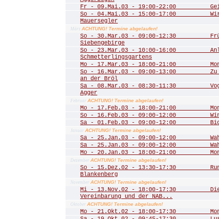
Fr - 09.Mai.03 - 19:00-22:00 Geis
So - 04.Mai.03 - 15:00-17:00 Wir 
Mauersegler
ACHTUNG! Termine abgelaufen!
März
So - 30.Mar.03 - 09:00-12:30 Frühl
Siebengebirge
So - 23.Mar.03 - 10:00-16:00 Anla
Schmetterlingsgartens
Mo - 17.Mar.03 - 18:00-21:00 Mona
So - 16.Mar.03 - 09:00-13:00 Zu de
an der Bröl
Sa - 08.Mar.03 - 08:30-11:30 Vogel
Agger
ACHTUNG! Termine abgelaufen!
Februar
Mo - 17.Feb.03 - 18:00-21:00 Mona
So - 16.Feb.03 - 09:00-12:00 Winte
Sa - 01.Feb.03 - 09:00-12:00 Biot
ACHTUNG! Termine abgelaufen!
Januar
Sa - 25.Jan.03 - 09:00-12:00 Wahn
Sa - 25.Jan.03 - 09:00-12:00 Wahn
Mo - 20.Jan.03 - 18:00-21:00 Mona
ACHTUNG! Termine abgelaufen!
Dezember
So - 15.Dez.02 - 13:30-17:30 Rund
Blankenberg
ACHTUNG! Termine abgelaufen!
November
Mi - 13.Nov.02 - 18:00-17:30 Die 
Vereinbarung und der NAB...
ACHTUNG! Termine abgelaufen!
Oktober
Mo - 21.Okt.02 - 18:00-17:30 Mona