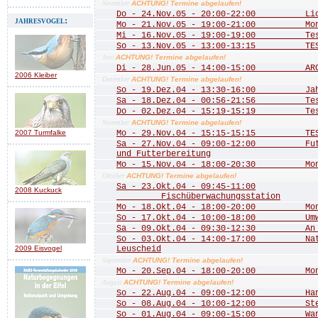
ACHTUNG! Termine abgelaufen!
November
Do - 24.Nov.05 - 20:00-22:00 Licht
jahresvogel:
Mo - 21.Nov.05 - 19:00-21:00 Mona
Mi - 16.Nov.05 - 19:00-19:00 Te
So - 13.Nov.05 - 13:00-13:15 TE
ACHTUNG! Termine abgelaufen!
Juni
Di - 28.Jun.05 - 14:00-15:00 ARCH
2006 Kleiber
ACHTUNG! Termine abgelaufen!
Dezember
So - 19.Dez.04 - 13:30-16:00 Jahre
Sa - 18.Dez.04 - 00:56-21:56 Test 
Do - 02.Dez.04 - 15:19-15:19 Test
ACHTUNG! Termine abgelaufen!
November
2007 Turmfalke
Mo - 29.Nov.04 - 15:15-15:15 TEST
Sa - 27.Nov.04 - 09:00-12:00 Futte
und Futterbereitung
Mo - 15.Nov.04 - 18:00-20:30 Mona
ACHTUNG! Termine abgelaufen!
Oktober
Sa - 23.Okt.04 - 09:45-11:00
2008 Kuckuck
Fischüberwachungsstation
Mo - 18.Okt.04 - 18:00-20:00 Mona
So - 17.Okt.04 - 10:00-18:00 Umwel
Sa - 09.Okt.04 - 09:30-12:30 An de
So - 03.Okt.04 - 14:00-17:00 Natu
2009 Eisvogel
Leuscheid
ACHTUNG! Termine abgelaufen!
September
Mo - 20.Sep.04 - 18:00-20:00 Mona
ACHTUNG! Termine abgelaufen!
August
So - 22.Aug.04 - 09:00-12:00 Hang
So - 08.Aug.04 - 10:00-12:00 Stein
So - 01.Aug.04 - 09:00-15:00 Wande