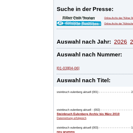
Suche in der Presse:
Online-Archiv des "Kölner S
Online-Archiv der "Kölnisc
Auswahl nach Jahr:
2026
Auswahl nach Nummer:
[01-03]
[04-06]
Auswahl nach Titel:
steinbruch eulenberg aktuell (001) - - - - - - - - - - - - - - - - - -
steinbruch eulenberg aktuell - (002) - - - - - - - - - - - - - - - - - - -
Steinbruch Eulenberg Archiv bis März 2010
Datenrettung erfolgreich
steinbruch eulenberg aktuell (003) - - - - - - - - - - - - - - - - - -
neu grumms