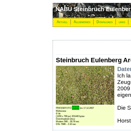
NABU Steinbruch Eulenbe
Aktuell
Allgemeines
Downloads
links
Steinbruch Eulenberg Ar
Date
Ich l
Zeugn
2009 
eigen
Die S
aktiv
PRESSEFOTO
bis 17.12.2007
Mähwiese
© hk
(1200 x 799 px) 201440 bytes
Downloadzeit etwa:
Horst
Modem 56K - 28.78 sec
DSL 768K - 2.10 sec