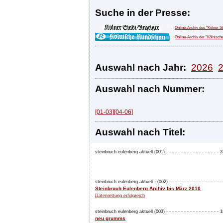
Suche in der Presse:
Online-Archiv des "Kölner S
Online-Archiv der "Kölnisc
Auswahl nach Jahr:
2026
Auswahl nach Nummer:
[01-03]
[04-06]
Auswahl nach Titel:
steinbruch eulenberg aktuell (001) - - - - - - - - - - - - - - - - - -
steinbruch eulenberg aktuell - (002) - - - - - - - - - - - - - - - - - - -
Steinbruch Eulenberg Archiv bis März 2010
Datenrettung erfolgreich
steinbruch eulenberg aktuell (003) - - - - - - - - - - - - - - - - - -
neu grumms