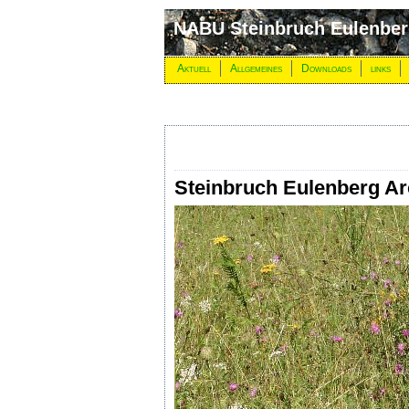
NABU Steinbruch Eulenbe
Aktuell
Allgemeines
Downloads
links
Steinbruch Eulenberg Ar