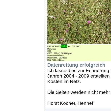
aktiv
PRESSEFOTO
bis 17.12.2007
Mähwiese
© hk
(1200 x 799 px) 201440 bytes
Downloadzeit etwa:
Modem 56K - 28.78 sec
DSL 768K - 2.10 sec
Datenrettung erfolgreich
Ich lasse dies zur Erinnerung
Jahren 2004 - 2009 erstellten
Kosten im Netz.
Die Seiten werden nicht mehr a
Horst Köcher, Hennef