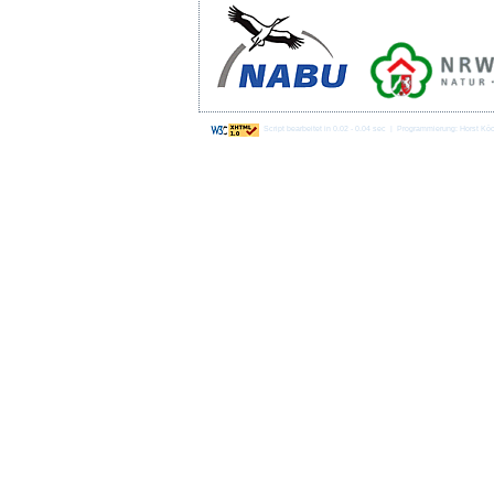
Script bearbeitet in 0.02 - 0.04 sec | Programmierung: Horst Kö