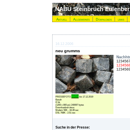
NABU Steinbruch Eulenbe
Aktuell
Allgemeines
Downloads
links
16.12.2006
neu grumms
Nachhtr
123456
123456
123456
aktiv
PRESSEFOTO
bis 17.12.2019
Basalt
© hk
(1200 x 800 px) 240697 bytes
Downloadzeit etwa:
Modem 56K - 34.39 sec
DSL 768K - 2.51 sec
Suche in der Presse: