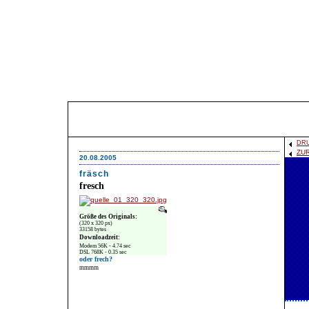
DR
ZU
20.08.2005
fräsch
fresch
Größe des Originals:
(320 x 320 px)
33158 bytes
Downloadzeit:
Modem 56K - 4.74 sec
DSL 768K - 0.35 sec
oder frech?
mmmm