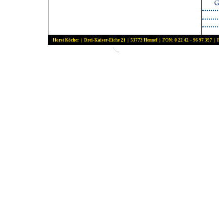
Horst Köcher | Drei-Kaiser-Eiche 21 | 53773 Hennef | FON: 0 22 42 – 96 97 397 | 