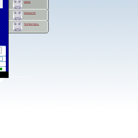
infos
projekte
testaktuell
erstellt in: 0.01 sec