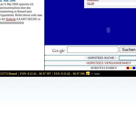
a, Mai 2006
[01-06]
m 11.Mai 2006 spazierte ich
utterseelenallein über den
teimelsberg in Hennef nach
ippenhohn. Bilder davon sieht man
Galerie
n der
AAAH!!! BÄÄH! ce
DDDDDDDDDDDD
HORSTEES VERGANGENHEIT
HORSTEES FARBEN
 53773 Hennef | FON: 0 22 42 – 96 97 397 | FAX: 0 22 42 – 96 97 396
×
start