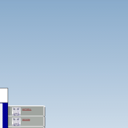
aktuell
design