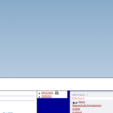
DRUCKEN
aktuell :
ZURÜCK
[0 bis 4 von 4]
Raps
Naturschule Aggerbogen
Auftritt
bubberli