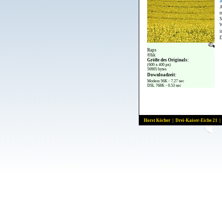
J
A
m
S
W
i
Raps
©
hk
Größe des Originals:
(600 x 400 px)
50905 bytes
Downloadzeit:
Modem 56K - 7.27 sec
DSL 768K - 0.53 sec
Horst Köcher | Drei-Kaiser-Eiche 21 |