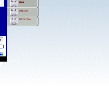
infos
projekte
testaktuell
erstellt in: 0 sec