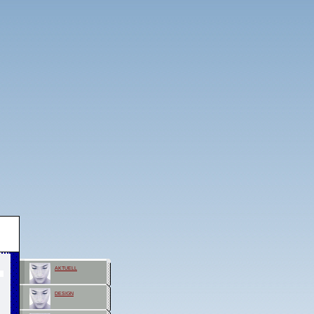
aktuell
design