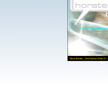
Horst Köcher | Drei-Kaiser-Eiche 21 |