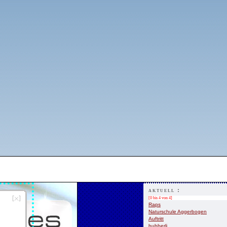
aktuell :
[0 bis 4 von 4]
Raps
Naturschule Aggerbogen
Auftritt
bubberli