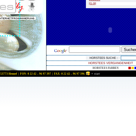
[01-06]
HORSTEES VERGANGENHEIT
HORSTEES FARBEN
 53773 Hennef | FON: 0 22 42 – 96 97 397 | FAX: 0 22 42 – 96 97 396
×
start