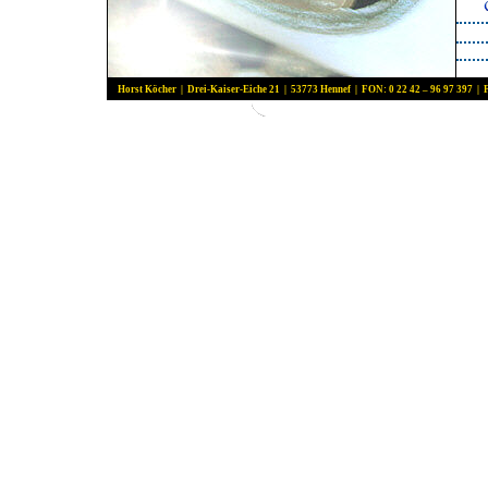
Horst Köcher | Drei-Kaiser-Eiche 21 | 53773 Hennef | FON: 0 22 42 – 96 97 397 | 