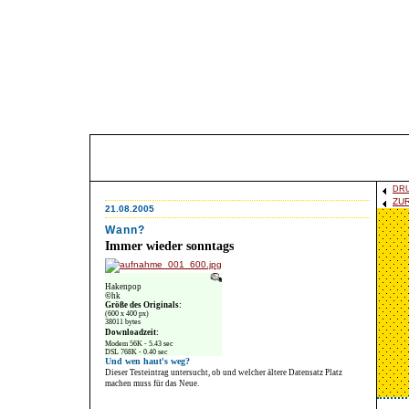
DR
ZU
21.08.2005
Wann?
Immer wieder sonntags
Hakenpop
©
hk
Größe des Originals:
(600 x 400 px)
38011 bytes
Downloadzeit:
Modem 56K - 5.43 sec
DSL 768K - 0.40 sec
Und wen haut's weg?
Dieser Testeintrag untersucht, ob und welcher ältere Datensatz Platz
machen muss für das Neue.