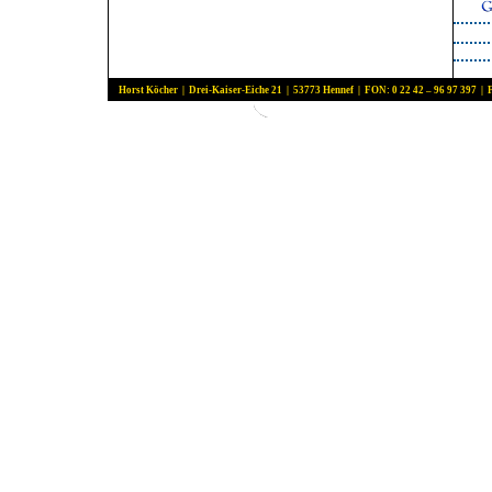
Horst Köcher | Drei-Kaiser-Eiche 21 | 53773 Hennef | FON: 0 22 42 – 96 97 397 | 