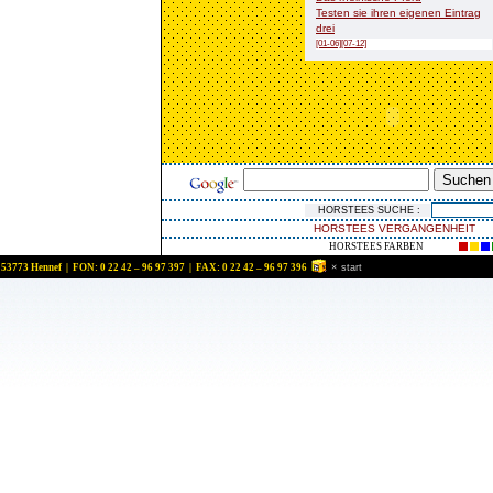
Testen sie ihren eigenen Eintrag
drei
[01-06]
[07-12]
HORSTEES VERGANGENHEIT
HORSTEES FARBEN
 53773 Hennef | FON: 0 22 42 – 96 97 397 | FAX: 0 22 42 – 96 97 396
×
start