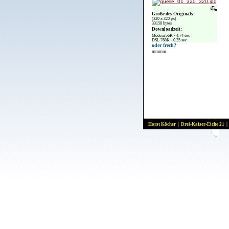
Größe des Originals:
(320 x 320 px)
33158 bytes
Downloadzeit:
Modem 56K - 4.74 sec
DSL 768K - 0.35 sec
oder frech?
mmmm
Horst Köcher | Drei-Kaiser-Eiche 21 |