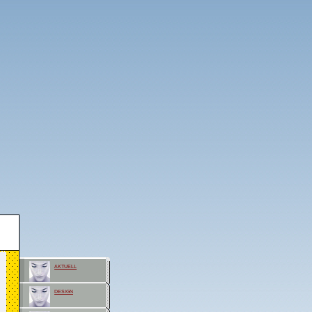
aktuell
design