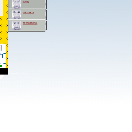
infos
projekte
testaktuell
erstellt in: 0.01 sec