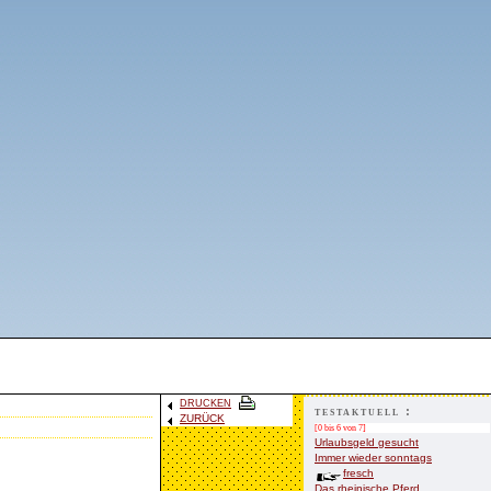
DRUCKEN
testaktuell :
ZURÜCK
[0 bis 6 von 7]
Urlaubsgeld gesucht
Immer wieder sonntags
fresch
Das rheinische Pferd