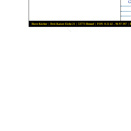
Horst Köcher | Drei-Kaiser-Eiche 21 | 53773 Hennef | FON: 0 22 42 – 96 97 397 | 