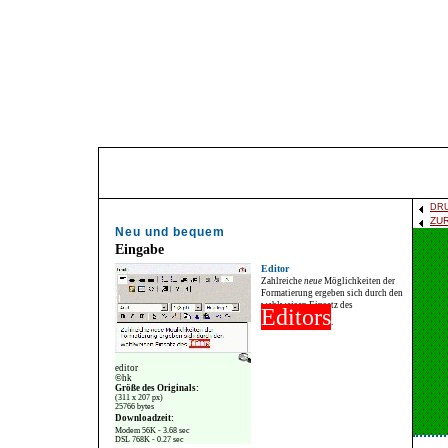
DR
ZU
Neu und bequem
Eingabe
Editor
Zahlreiche
neue
Möglichkeiten der
Formatierung ergeben sich durch den
wahlweisen Einsatz des
Editors
.
editor
©
hk
Größe des Originals:
(311 x 207 px)
25766 bytes
Downloadzeit:
Modem 56K - 3.68 sec
DSL 768K - 0.27 sec