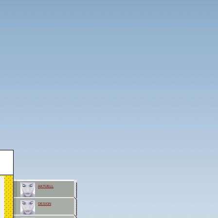
aktuell
design