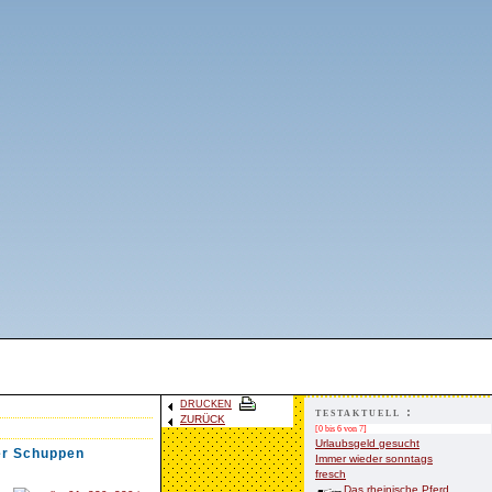
DRUCKEN
testaktuell :
ZURÜCK
[0 bis 6 von 7]
Urlaubsgeld gesucht
ner Schuppen
Immer wieder sonntags
fresch
Das rheinische Pferd