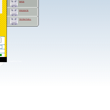
infos
projekte
testaktuell
erstellt in: 0 sec