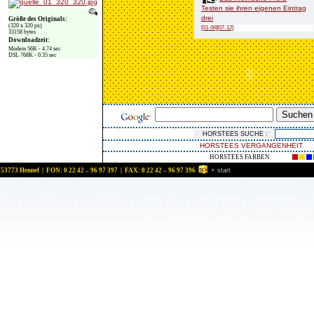
Testen sie ihren eigenen Eintrag
drei
t
Größe des Originals:
(320 x 320 px)
[01-06]
[07-12]
33158 bytes
Downloadzeit:
Modem 56K - 4.74 sec
DSL 768K - 0.35 sec
HORSTEES VERGANGENHEIT
HORSTEES FARBEN
 53773 Hennef | FON: 0 22 42 – 96 97 397 | FAX: 0 22 42 – 96 97 396
×
start