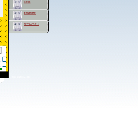
infos
projekte
testaktuell
erstellt in: 0.01 sec