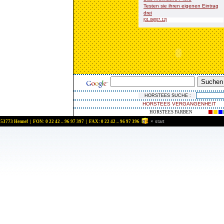
Testen sie ihren eigenen Eintrag
drei
[01-06]
[07-12]
HORSTEES VERGANGENHEIT
HORSTEES FARBEN
 53773 Hennef | FON: 0 22 42 – 96 97 397 | FAX: 0 22 42 – 96 97 396
×
start