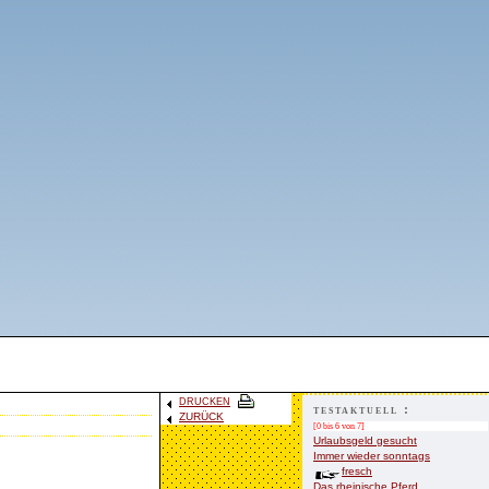
DRUCKEN
testaktuell :
ZURÜCK
[0 bis 6 von 7]
Urlaubsgeld gesucht
Immer wieder sonntags
fresch
Das rheinische Pferd