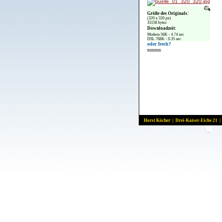
Größe des Originals:
(320 x 320 px)
33158 bytes
Downloadzeit:
Modem 56K - 4.74 sec
DSL 768K - 0.35 sec
oder frech?
mmmm
Horst Köcher | Drei-Kaiser-Eiche 21 |