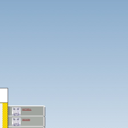
aktuell
design